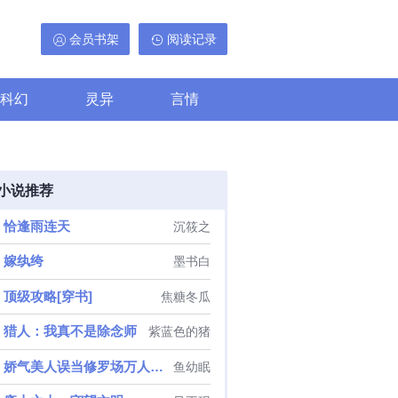
会员书架
阅读记录
科幻
灵异
言情
小说推荐
恰逢雨连天
沉筱之
嫁纨绔
墨书白
顶级攻略[穿书]
焦糖冬瓜
猎人：我真不是除念师
紫蓝色的猪
娇气美人误当修罗场万人迷[无限]
鱼幼眠