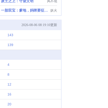
废土之上：守望文明
风不现
一胎双宝：爹地，妈咪要征婚了
妖火
2026-08-06 08:19:10更新
143
139
4
8
12
16
20