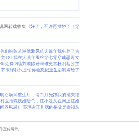
说网转载收集
《好了，不许再撒娇了［穿
起你们呐
陈若琳优雅风范
灾荒年我屯养了古
文TXT
我在灾荒年囤粮
穿七零穿成恶毒女
为饵免费阅读
刘璇陈若琳谁更富
杜明茗
公主
 芥末绿
我只是怕你会忘记
重生后我嫁给了
文明召唤师
重生后，请白月光跟我的渣夫结
小村医
招魂妖姬
陆总，江小姐又在网上征婚
间养崽崽》 苏璃谢正川
我的岳父是崇祯
从
作宣传展示。