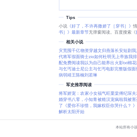
Tips
小说
《好了，不许再撒娇了［穿书］》
书］》最新章节
无弹窗阅读。百度搜索《
相关小说
灾荒囤千亿物资穿越文
归燕落长安短剧
我
代将军
假面骑士zio如何
杜明
无上帝族我排
配免费阅读
我以为自己能养出火影txt棉花
与乞丐迪士尼
公主与乞丐电影完整版
假面
病弱靖王
陈楠刘若琳
军史推荐阅读
将军娇宠：农家小女福气旺
栗棠傅纪琛
夫
婚
穿书八零，小知青被糙汉宠疯啦
我被害
了
《爱你不珍惜，我嫁权臣你哭什么？ 
解析太阳开始
本站所有小