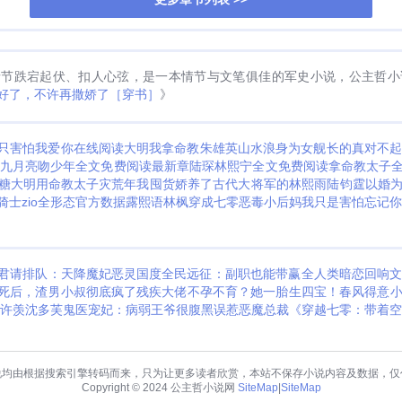
情节跌宕起伏、扣人心弦，是一本情节与文笔俱佳的军史小说，公主哲小
好了，不许再撒娇了［穿书］
》
只害怕我爱你在线阅读
大明我拿命教朱雄英山水浪
身为女舰长的真对不
九
月亮吻少年全文免费阅读最新章
陆琛林熙宁全文免费阅读
拿命教太子全
糖
大明用命教太子
灾荒年我囤货娇养了古代大将军的
林熙雨陆钧霆以婚
骑士zio全形态官方数据
露熙语林枫
穿成七零恶毒小后妈
我只是害怕忘记你
君请排队：天降魔妃
恶灵国度
全民远征：副职也能带赢全人类
暗恋回响
死后，渣男小叔彻底疯了
残疾大佬不孕不育？她一胎生四宝！
春风得意
》许羡沈多芙
鬼医宠妃：病弱王爷很腹黑
误惹恶魔总裁
《穿越七零：带着空
说均由根据搜索引擎转码而来，只为让更多读者欣赏，本站不保存小说内容及数据，仅
Copyright © 2024 公主哲小说网
SiteMap
|
SiteMap