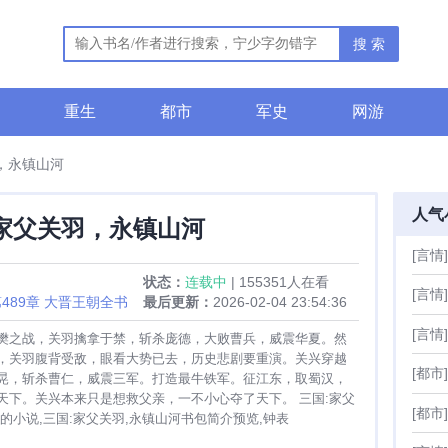
搜 索
重生
都市
军史
网游
，永镇山河
人气
家父关羽，永镇山河
[言情]
状态：
连载中
| 155351人在看
[言情]
489章 大晋王朝全书
最后更新：
2026-02-04 23:54:36
[言情]
樊之战，关羽擒拿于禁，斩杀庞德，大败曹兵，威震华夏。然
，关羽腹背受敌，眼看大势已去，历史悲剧要重演。关兴穿越
[都市]
晃，斩杀曹仁，威震三军。打造最牛铁军。征江东，取蜀汉，
天下。关兴本来只是想救父亲，一不小心夺了天下。 三国:家父
[都市]
的小说,三国:家父关羽,永镇山河书包简介预览,钟表