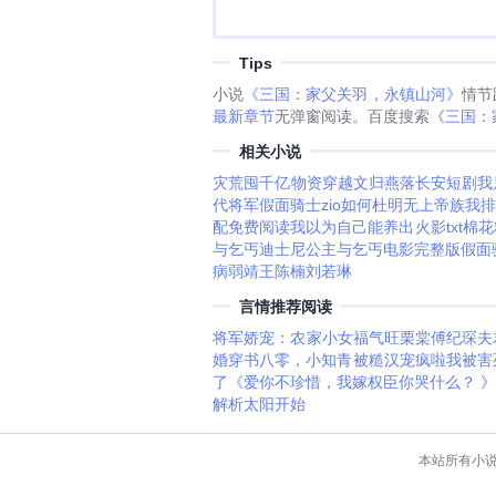
Tips
小说
《三国：家父关羽，永镇山河》
情节
最新章节
无弹窗阅读。百度搜索《
三国：
相关小说
灾荒囤千亿物资穿越文
归燕落长安短剧
我
代将军
假面骑士zio如何
杜明
无上帝族我排
配免费阅读
我以为自己能养出火影txt棉花
与乞丐迪士尼
公主与乞丐电影完整版
假面
病弱靖王
陈楠刘若琳
言情推荐阅读
将军娇宠：农家小女福气旺
栗棠傅纪琛
夫
婚
穿书八零，小知青被糙汉宠疯啦
我被害
了
《爱你不珍惜，我嫁权臣你哭什么？ 
解析太阳开始
本站所有小