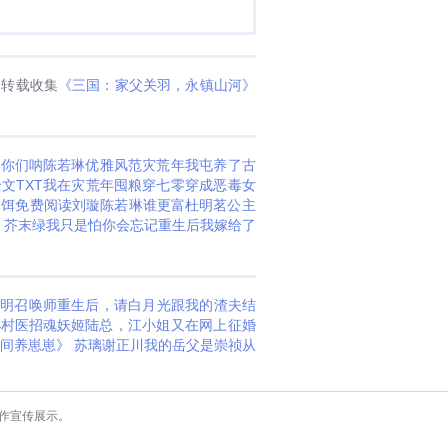
网转载收集
《三国：家父关羽，永镇山河》
起你们呐
陈若琳优雅风范
灾荒年我屯养了古
文TXT
我在灾荒年囤粮
穿七零穿成恶毒女
为饵免费阅读
刘璇陈若琳谁更富
杜明茗
公主
 芥末绿
我只是怕你会忘记
重生后我嫁给了
文明召唤师
重生后，请白月光跟我的渣夫结
小村医
招魂妖姬
陆总，江小姐又在网上征婚
间养崽崽》 苏璃谢正川
我的岳父是崇祯
从
作宣传展示。