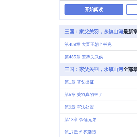
开始阅读
三国：家父关羽，永镇山河
最新
第489章 大晋王朝全书完
第485章 安葬关武侯
三国：家父关羽，永镇山河
全部
第1章 替父出征
第5章 关羽真的来了
第9章 军法处置
第13章 铁锤兄弟
第17章 炸死潘璋