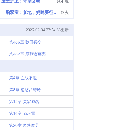
废土之上：守望文明
风不现
一胎双宝：爹地，妈咪要征婚了
妖火
2026-02-04 23:54:36更新
第486章 魏国兵变
第482章 厚葬诸葛亮
第4章 血战不退
第8章 忽悠吕绮玲
第12章 关家威名
第16章 酒坛雷
第20章 忽悠糜芳