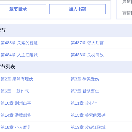
[言情]
章节目录
加入书架
[言情]
章节
第488章 关索的智慧
第487章 强大后宫
第484章 入主江陵城
第483章 关羽病故
章节列表
第2章 果然有埋伏
第3章 徐晃受伤
第6章 一鼓作气
第7章 斩杀曹仁
第10章 荆州出事
第11章 攻心计
第14章 潘璋部将
第15章 关索的双锤
第18章 小人糜芳
第19章 攻破江陵城