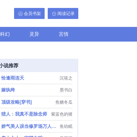
会员书架
阅读记录
科幻
灵异
言情
小说推荐
恰逢雨连天
沉筱之
嫁纨绔
墨书白
顶级攻略[穿书]
焦糖冬瓜
猎人：我真不是除念师
紫蓝色的猪
娇气美人误当修罗场万人迷[无限]
鱼幼眠