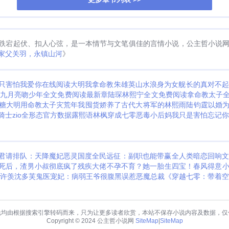
跌宕起伏、扣人心弦，是一本情节与文笔俱佳的言情小说，公主哲小说
家父关羽，永镇山河
》
只害怕我爱你在线阅读
大明我拿命教朱雄英山水浪
身为女舰长的真对不
九
月亮吻少年全文免费阅读最新章
陆琛林熙宁全文免费阅读
拿命教太子全
糖
大明用命教太子
灾荒年我囤货娇养了古代大将军的
林熙雨陆钧霆以婚
骑士zio全形态官方数据
露熙语林枫
穿成七零恶毒小后妈
我只是害怕忘记你
君请排队：天降魔妃
恶灵国度
全民远征：副职也能带赢全人类
暗恋回响
死后，渣男小叔彻底疯了
残疾大佬不孕不育？她一胎生四宝！
春风得意
》许羡沈多芙
鬼医宠妃：病弱王爷很腹黑
误惹恶魔总裁
《穿越七零：带着空
说均由根据搜索引擎转码而来，只为让更多读者欣赏，本站不保存小说内容及数据，仅
Copyright © 2024 公主哲小说网
SiteMap
|
SiteMap