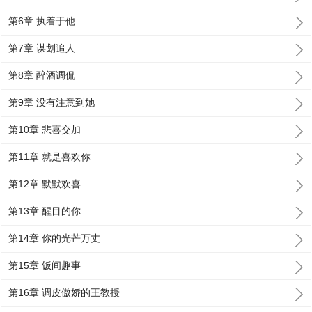
第6章 执着于他
第7章 谋划追人
第8章 醉酒调侃
第9章 没有注意到她
第10章 悲喜交加
第11章 就是喜欢你
第12章 默默欢喜
第13章 醒目的你
第14章 你的光芒万丈
第15章 饭间趣事
第16章 调皮傲娇的王教授