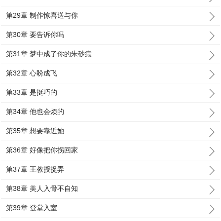
第29章 制作惊喜送与你
第30章 要告诉你吗
第31章 梦中成了你的朱砂痣
第32章 心盼成飞
第33章 是挺巧的
第34章 他也会烦的
第35章 想要靠近她
第36章 好像把你拐回家
第37章 王教授捉弄
第38章 美人入骨不自知
第39章 登堂入室