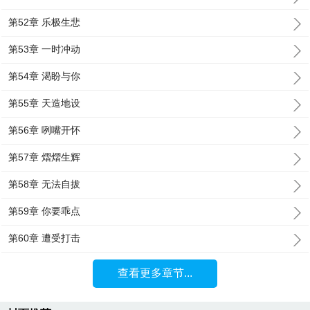
第52章 乐极生悲
第53章 一时冲动
第54章 渴盼与你
第55章 天造地设
第56章 咧嘴开怀
第57章 熠熠生辉
第58章 无法自拔
第59章 你要乖点
第60章 遭受打击
查看更多章节...