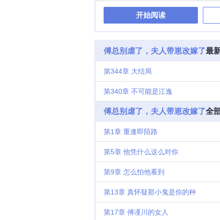
身火场时，她
开始阅读
川却疯了。r
嫁了
傅总别虐了，夫人带崽改嫁了
最
第344章 大结局
第340章 不可能是江逸
傅总别虐了，夫人带崽改嫁了
全
第1章 重逢即陌路
第5章 他凭什么这么对你
第9章 怎么怕他看到
第13章 真怀疑那小鬼是你的种
第17章 傅谨川的女人