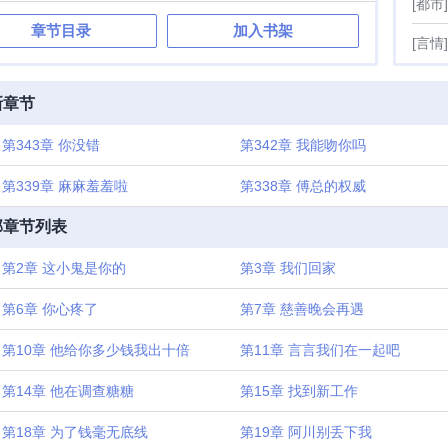
[都市]
说，我既有罪，用命来赎，傅谨川，这次我不爱你了。rn可傅谨
章节目录
加入书架
n他说，言言，我爱你，你回来好不好 傅总别虐了，夫人带崽改
[言情]
新章节
第343章 你没错
第342章 我能吻你吗
第339章 麻麻羞羞啦
第338章 傅总的权威
部章节列表
第2章 这小鬼是你的
第3章 我们回家
第6章 你心疼了
第7章 慈善晚会再遇
第10章 他给你多少钱我出十倍
第11章 言言我们在一起吧
第14章 他在调查糖糖
第15章 找到新工作
第18章 为了钱毫无底线
第19章 阿川别丢下我