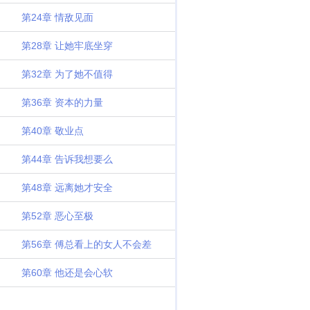
第24章 情敌见面
第28章 让她牢底坐穿
第32章 为了她不值得
第36章 资本的力量
第40章 敬业点
第44章 告诉我想要么
第48章 远离她才安全
第52章 恶心至极
第56章 傅总看上的女人不会差
第60章 他还是会心软