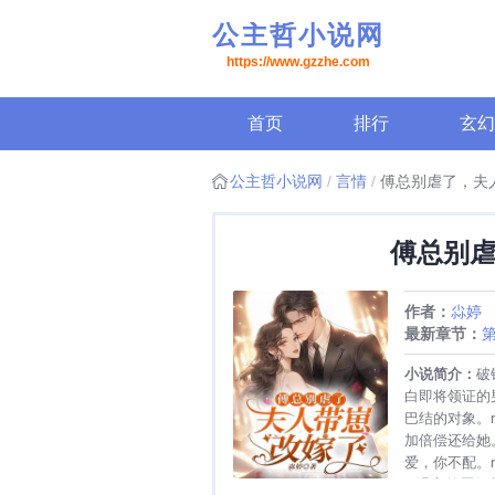
公主哲小说网
https://www.gzzhe.com
首页
排行
玄幻
公主哲小说网
言情
傅总别虐了，夫
傅总别
作者：
尛婷
最新章节：
第
小说简介：
破
白即将领证的
巴结的对象。
加倍偿还给她
爱，你不配。
rn温言笑靥