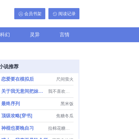
会员书架
阅读记录
科幻
灵异
言情
小说推荐
恋爱要在模拟后
尺间萤火
关于我无意间把妹妹养成废人这事
我不喜欢偷懒
最终序列
黑米饭
顶级攻略[穿书]
焦糖冬瓜
神棍也要晚自习
拉棉花糖的兔子