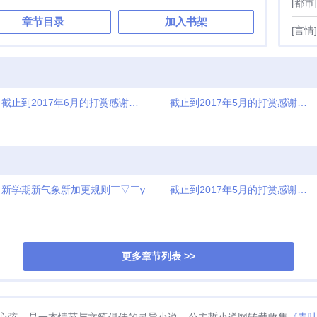
[都市]
章节目录
加入书架
[言情]
截止到2017年6月的打赏感谢名单
截止到2017年5月的打赏感谢名单
新学期新气象新加更规则￣▽￣y
截止到2017年5月的打赏感谢名单
更多章节列表 >>
心弦，是一本情节与文笔俱佳的灵异小说，公主哲小说网转载收集
《青