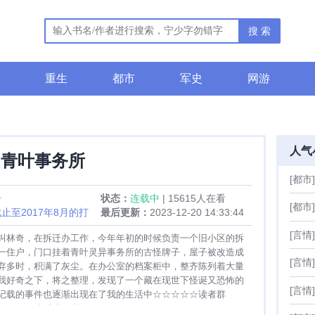
搜 索
重生
都市
军史
网游
人气
青叶事务所
[都市]
奇
状态：
连载中
| 15615人在看
[都市]
止至2017年8月的打
最后更新：
2023-12-20 14:33:44
[言情]
叫林奇，在拆迁办工作，今年年初的时候负责一个旧小区的拆
一住户，门口挂着青叶灵异事务所的古怪牌子，屋子被改造成
[言情]
弃多时，积满了灰尘。在办公室的档案柜中，整齐陈列着大量
我好奇之下，将之整理，发现了一个藏在现世下怪诞又恐怖的
[言情]
记载的事件也逐渐出现在了我的生活中☆☆☆☆☆读者群
7☆☆☆☆☆ 青叶事务所