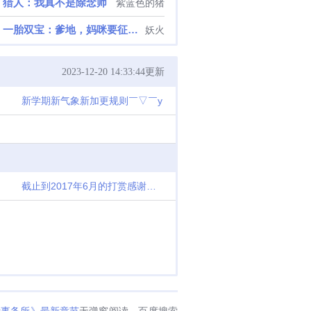
猎人：我真不是除念师
紫蓝色的猪
一胎双宝：爹地，妈咪要征婚了
妖火
2023-12-20 14:33:44更新
新学期新气象新加更规则￣▽￣y
截止到2017年6月的打赏感谢名单
叶事务所》最新章节
无弹窗阅读。百度搜索