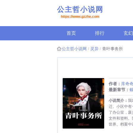
公主哲小说网
https://www.gzzhe.com
首页
排行
玄幻
公主哲小说网
灵异
青叶事务所
作者：
库奇
最新章节：
截
赏感谢名单
小说简介：
我
迁。小区中有
了办公室，废
文件和资料。
世界。档案中
15744694