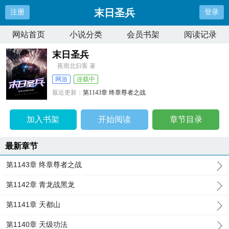
末日圣兵
注册
登录
网站首页
小说分类
会员书架
阅读记录
末日圣兵
夜雨北归客 著
网游
连载中
最近更新：
第1143章 终章尊者之战
更新时间：
2023-12-19 01:58:52
加入书架
开始阅读
章节目录
最新章节
第1143章 终章尊者之战
第1142章 青龙战黑龙
第1141章 天都山
第1140章 天级功法