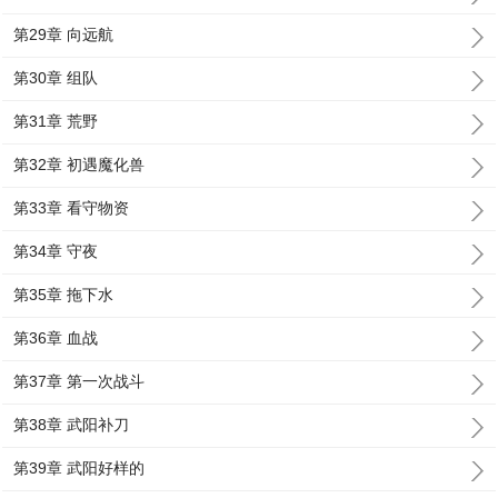
第29章 向远航
第30章 组队
第31章 荒野
第32章 初遇魔化兽
第33章 看守物资
第34章 守夜
第35章 拖下水
第36章 血战
第37章 第一次战斗
第38章 武阳补刀
第39章 武阳好样的