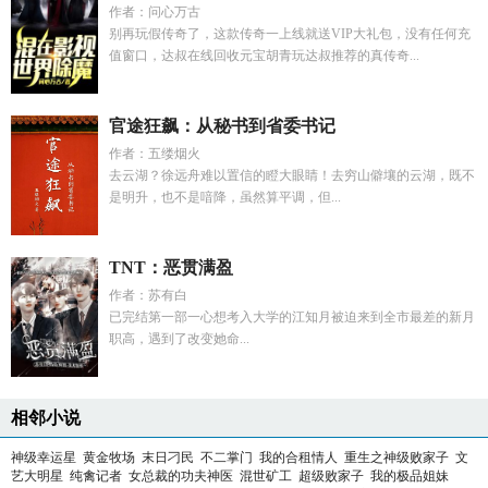
作者：问心万古
别再玩假传奇了，这款传奇一上线就送VIP大礼包，没有任何充
值窗口，达叔在线回收元宝胡青玩达叔推荐的真传奇...
官途狂飙：从秘书到省委书记
作者：五缕烟火
去云湖？徐远舟难以置信的瞪大眼睛！去穷山僻壤的云湖，既不
是明升，也不是喑降，虽然算平调，但...
TNT：恶贯满盈
作者：苏有白
已完结第一部一心想考入大学的江知月被迫来到全市最差的新月
职高，遇到了改变她命...
相邻小说
神级幸运星
黄金牧场
末日刁民
不二掌门
我的合租情人
重生之神级败家子
文
艺大明星
纯禽记者
女总裁的功夫神医
混世矿工
超级败家子
我的极品姐妹