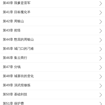
第40章 我爹是雷军
第41章 目标魔化羊
第42章 周银山
第43章 抢怪
第44章 憋屈的周银山
第45章 城门口的刁难
第46章 集云商行
第47章 分钱
第48章 城寨街的变化
第49章 演武馆修炼
第50章 基础剑技
第51章 保护费