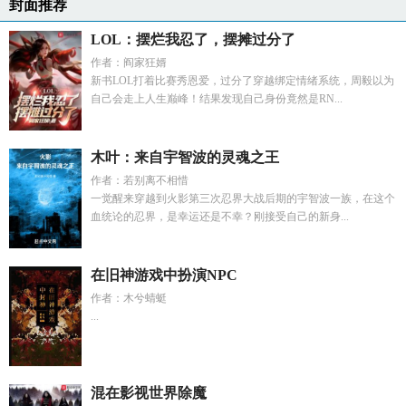
封面推荐
LOL：摆烂我忍了，摆摊过分了
作者：阎家狂婿
新书LOL打着比赛秀恩爱，过分了穿越绑定情绪系统，周毅以为
自己会走上人生巅峰！结果发现自己身份竟然是RN...
木叶：来自宇智波的灵魂之王
作者：若别离不相惜
一觉醒来穿越到火影第三次忍界大战后期的宇智波一族，在这个
血统论的忍界，是幸运还是不幸？刚接受自己的新身...
在旧神游戏中扮演NPC
作者：木兮蜻蜓
...
混在影视世界除魔