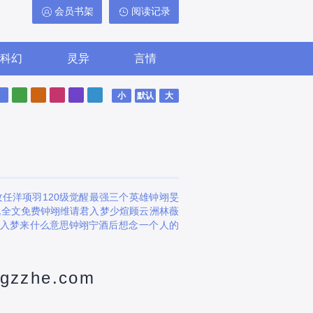
会员书架
阅读记录
科幻
灵异
言情
小
默认
大
攻
任洋
项羽120级觉醒最强三个英雄
钟翊旻
说全文免费
钟翊维
请君入梦少煊
顾云洲林薇
君入梦来什么意思
钟翊宁
酒后想念一个人的
zhe.com