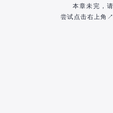
本章未完，
尝试点击右上角↗