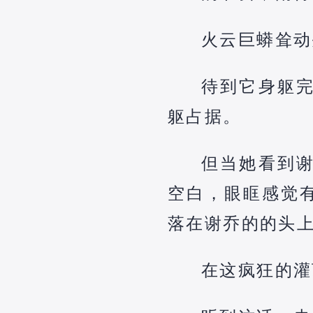
火云巨蟒耸动
待到它身躯
躯占据。
但当她看到
空白，眼眶感觉
落在谢乔的的头
在这疯狂的灌