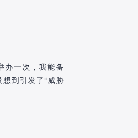
举办一次，我能备
想到引发了“威胁