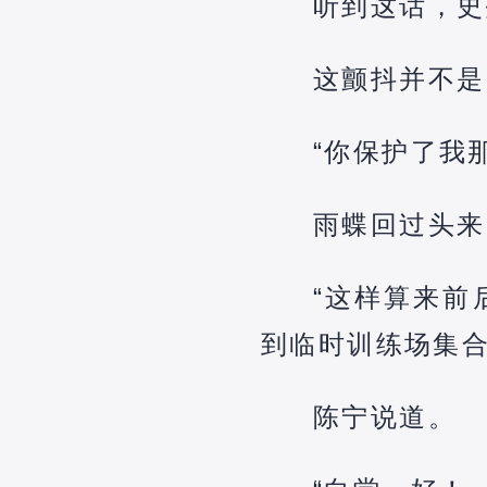
听到这话，史
这颤抖并不是
“你保护了我
雨蝶回过头来
“这样算来前
到临时训练场集合
陈宁说道。