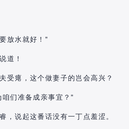
要放水就好！”
说道！
夫受瘪，这个做妻子的岂会高兴？
为咱们准备成亲事宜？”
睿，说起这番话没有一丁点羞涩。