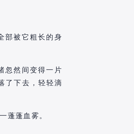
全部被它粗长的身
绪忽然间变得一片
落了下去，轻轻滴
一蓬蓬血雾。