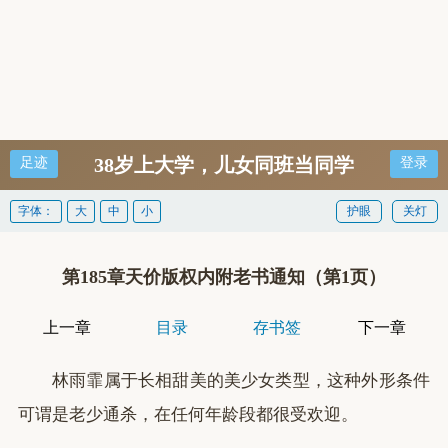
38岁上大学，儿女同班当同学
足迹
登录
字体：
大
中
小
护眼
关灯
第185章天价版权内附老书通知（第1页）
上一章
目录
存书签
下一章
林雨霏属于长相甜美的美少女类型，这种外形条件
可谓是老少通杀，在任何年龄段都很受欢迎。