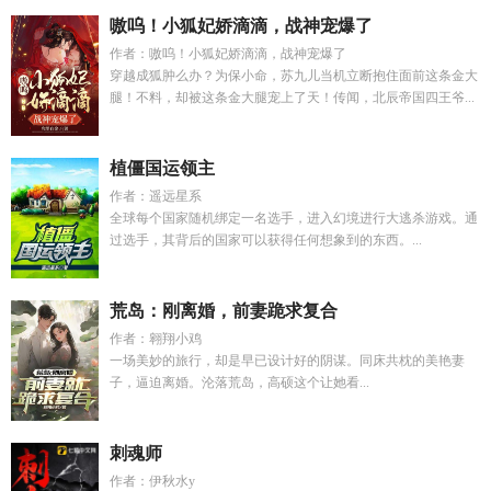
嗷呜！小狐妃娇滴滴，战神宠爆了
作者：嗷呜！小狐妃娇滴滴，战神宠爆了
穿越成狐肿么办？为保小命，苏九儿当机立断抱住面前这条金大
腿！不料，却被这条金大腿宠上了天！传闻，北辰帝国四王爷...
植僵国运领主
作者：遥远星系
全球每个国家随机绑定一名选手，进入幻境进行大逃杀游戏。通
过选手，其背后的国家可以获得任何想象到的东西。...
荒岛：刚离婚，前妻跪求复合
作者：翱翔小鸡
一场美妙的旅行，却是早已设计好的阴谋。同床共枕的美艳妻
子，逼迫离婚。沦落荒岛，高硕这个让她看...
刺魂师
作者：伊秋水y