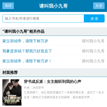
请叫我小九哥
返回
足迹
搜 索
"请叫我小九哥"相关作品
家父崇祯帝，请陛下称万岁
请叫我小九哥
我爹是崇祯？那我只好造反了
请叫我小九哥
家父崇祯帝，请陛下称万岁！
请叫我小九哥
封面推荐
穿书成反派：女主能听到我的心声
作者：沐浴焚书
江晨风懵了，自己居然穿越到了一本都市爽文里，成为了一名大
反派！拥有亿万身家却是女主的舔狗，最后被原书男...