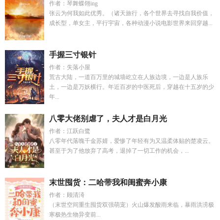
作者：琴舞蝶翎ing
张云为何我如此优秀。（诸天旅行，各个世界去寻找自我价值，
成长型，单女主，平行宇宙，各种动漫小说电影世界来回穿越...
手握三寸银针
作者：失落小屋
荒古大陆，一道百万里的城墙屹立在人族边境，一边是人族乐
土，一边是万妖横行。年近百岁的中医死后，穿越在十五岁的少
年...
八零大佬别虐了，夫人才是白月光
作者：江跃白鹭
八零年代落魄千金苏婧，爱惨了年轻有为又温柔体贴的楚凌云。
甚至于为了他放弃了高考，退掉了一切工作的机会，...
末世囤货：二哈带我和闺蜜奔小康
作者：顾清渏
（末世空间重生囤货双强萌宠）火山爆发酸雨来临，暴雨洪涝极
寒极热生物异变前...