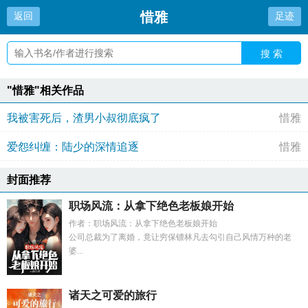
惜雅
返回
足迹
搜 索
"惜雅"相关作品
我被害死后，渣男小叔彻底疯了
惜雅
爱怨纠缠：陆少的深情追逐
惜雅
封面推荐
职场风流：从拿下绝色老板娘开始
作者：职场风流：从拿下绝色老板娘开始
公司总裁为了离婚，竟让穷保镖林凡去勾引自己风情万种的老
婆...
诸天之可爱的旅行