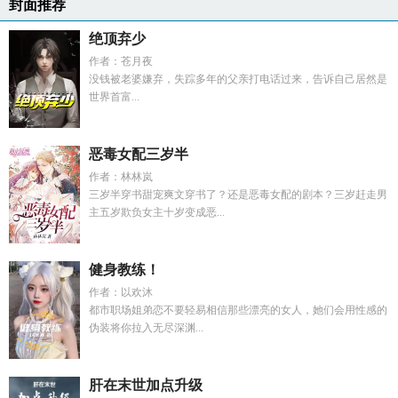
封面推荐
绝顶弃少
作者：苍月夜
没钱被老婆嫌弃，失踪多年的父亲打电话过来，告诉自己居然是
世界首富...
恶毒女配三岁半
作者：林林岚
三岁半穿书甜宠爽文穿书了？还是恶毒女配的剧本？三岁赶走男
主五岁欺负女主十岁变成恶...
健身教练！
作者：以欢沐
都市职场姐弟恋不要轻易相信那些漂亮的女人，她们会用性感的
伪装将你拉入无尽深渊...
肝在末世加点升级