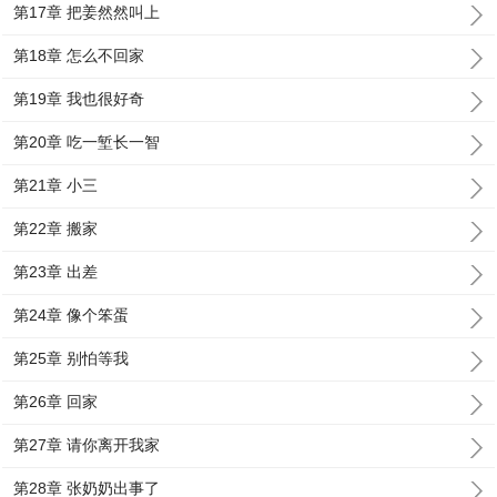
第17章 把姜然然叫上
第18章 怎么不回家
第19章 我也很好奇
第20章 吃一堑长一智
第21章 小三
第22章 搬家
第23章 出差
第24章 像个笨蛋
第25章 别怕等我
第26章 回家
第27章 请你离开我家
第28章 张奶奶出事了