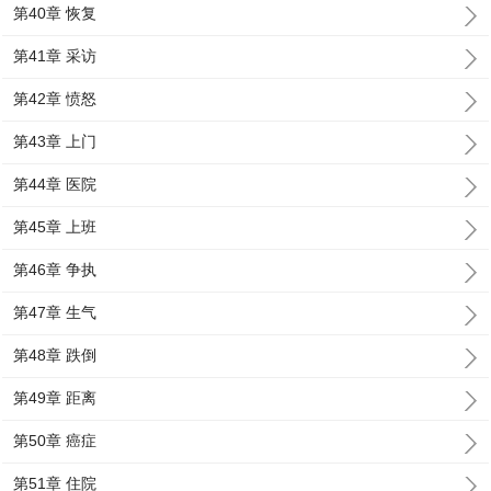
第40章 恢复
第41章 采访
第42章 愤怒
第43章 上门
第44章 医院
第45章 上班
第46章 争执
第47章 生气
第48章 跌倒
第49章 距离
第50章 癌症
第51章 住院