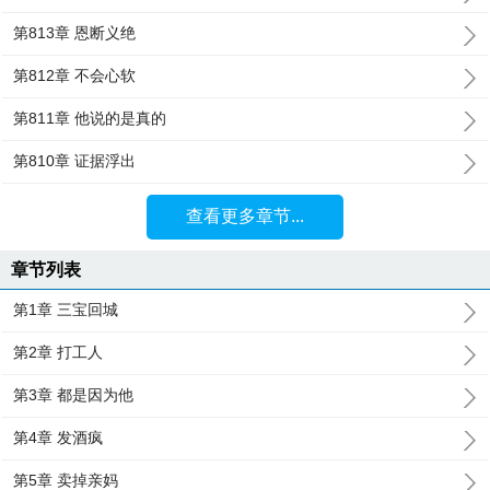
第813章 恩断义绝
第812章 不会心软
第811章 他说的是真的
第810章 证据浮出
查看更多章节...
章节列表
第1章 三宝回城
第2章 打工人
第3章 都是因为他
第4章 发酒疯
第5章 卖掉亲妈