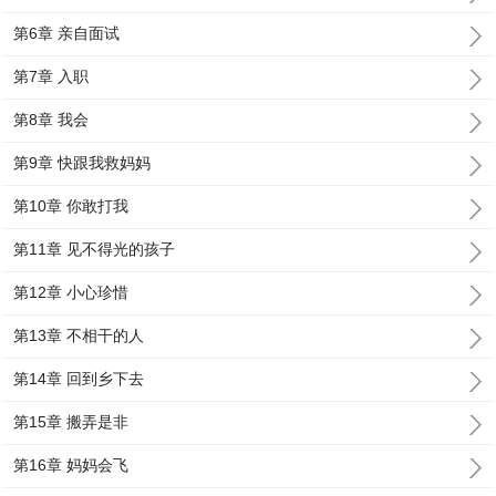
第6章 亲自面试
第7章 入职
第8章 我会
第9章 快跟我救妈妈
第10章 你敢打我
第11章 见不得光的孩子
第12章 小心珍惜
第13章 不相干的人
第14章 回到乡下去
第15章 搬弄是非
第16章 妈妈会飞