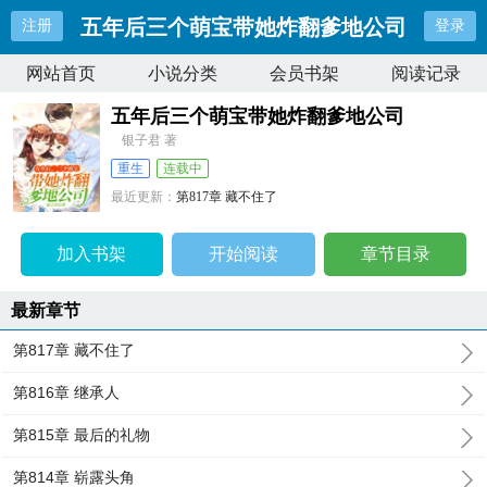
五年后三个萌宝带她炸翻爹地公司
注册
登录
网站首页
小说分类
会员书架
阅读记录
五年后三个萌宝带她炸翻爹地公司
银子君 著
重生
连载中
最近更新：
第817章 藏不住了
更新时间：
2023-12-19 03:54:33
加入书架
开始阅读
章节目录
最新章节
第817章 藏不住了
第816章 继承人
第815章 最后的礼物
第814章 崭露头角