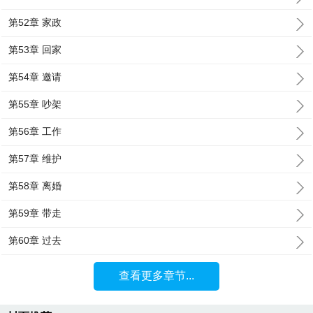
第52章 家政
第53章 回家
第54章 邀请
第55章 吵架
第56章 工作
第57章 维护
第58章 离婚
第59章 带走
第60章 过去
查看更多章节...