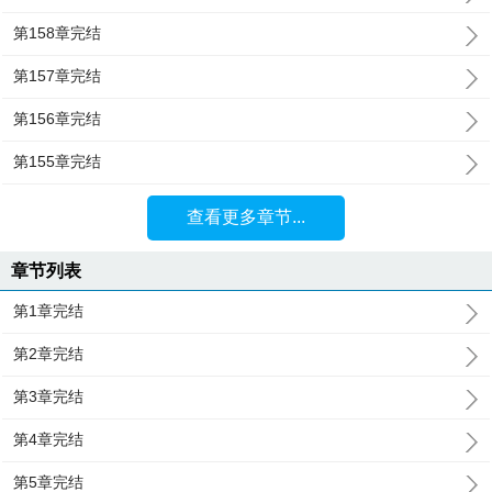
第158章完结
第157章完结
第156章完结
第155章完结
查看更多章节...
章节列表
第1章完结
第2章完结
第3章完结
第4章完结
第5章完结