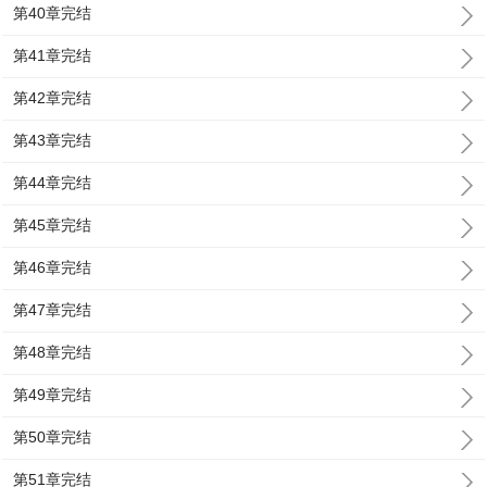
第40章完结
第41章完结
第42章完结
第43章完结
第44章完结
第45章完结
第46章完结
第47章完结
第48章完结
第49章完结
第50章完结
第51章完结