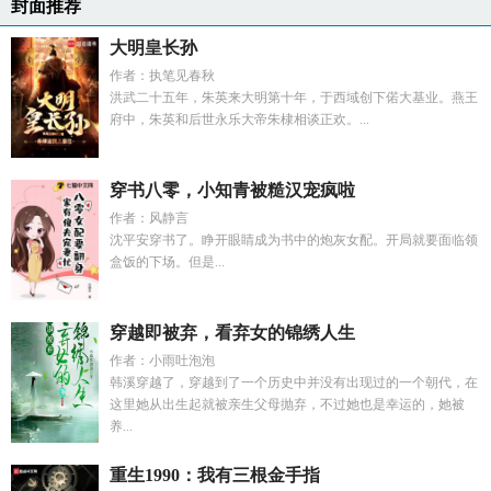
封面推荐
大明皇长孙
作者：执笔见春秋
洪武二十五年，朱英来大明第十年，于西域创下偌大基业。燕王
府中，朱英和后世永乐大帝朱棣相谈正欢。...
穿书八零，小知青被糙汉宠疯啦
作者：风静言
沈平安穿书了。睁开眼睛成为书中的炮灰女配。开局就要面临领
盒饭的下场。但是...
穿越即被弃，看弃女的锦绣人生
作者：小雨吐泡泡
韩溪穿越了，穿越到了一个历史中并没有出现过的一个朝代，在
这里她从出生起就被亲生父母抛弃，不过她也是幸运的，她被
养...
重生1990：我有三根金手指