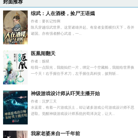
封面推荐
综武：人在酒楼，捡尸王语嫣
作者：要长记性啊
陈凡穿越综武世界。这里诸雄并起。有皇者妄图横扫天下，吞并
诸国。亦有强者醉心武道，一...
医凰闹翻天
作者：炼狱
给我一点阳光，我能灿烂一片，绑定一个空藏舱，我能给世界换
一个天！右手握住手术刀，左手握住高科技，披荆斩...
神级游戏设计师从吓哭主播开始
作者：沉梦三天
水蓝星，有着一片游戏沃土，却让诸多游戏公司游戏设计师不思
进取。觉醒神级游戏设计师系统的荀泽决定，让大...
我家老婆来自一千年前