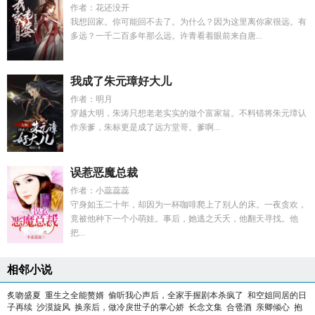
作者：花还没开
我想回家。你可能回不去了。为什么？因为这里离你家很远。有
多远？一千二百多年那么远。许青看着眼前来自唐...
我成了朱元璋好大儿
作者：明月
穿越大明，朱涛只想老老实实的做个富家翁。不料错将朱元璋认
作亲爹，朱标更是成了远方堂哥。爹啊...
误惹恶魔总裁
作者：小蕊蕊蕊
守身如玉二十年，却因为一杯咖啡爬上了别人的床。一夜贪欢，
竟被他种下一个小萌娃。事后，她逃之夭夭，他翻天寻找。他
把...
相邻小说
炙吻盛夏
重生之全能赘婿
偷听我心声后，全家手握剧本杀疯了
和空姐同居的日
子再续
沙漠旋风
换亲后，做冷戾世子的掌心娇
长念文集
合卺酒
亲卿倾心
抱