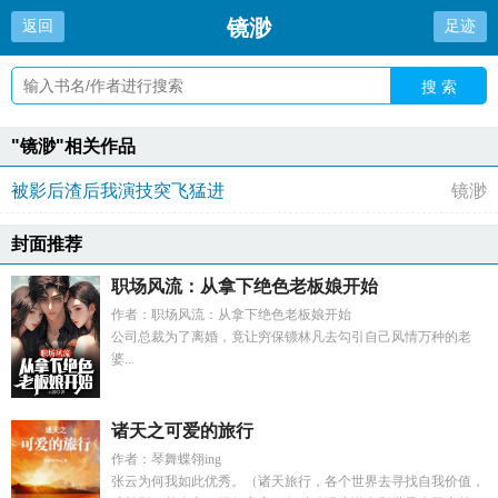
镜渺
返回
足迹
搜 索
"镜渺"相关作品
被影后渣后我演技突飞猛进
镜渺
封面推荐
职场风流：从拿下绝色老板娘开始
作者：职场风流：从拿下绝色老板娘开始
公司总裁为了离婚，竟让穷保镖林凡去勾引自己风情万种的老
婆...
诸天之可爱的旅行
作者：琴舞蝶翎ing
张云为何我如此优秀。（诸天旅行，各个世界去寻找自我价值，