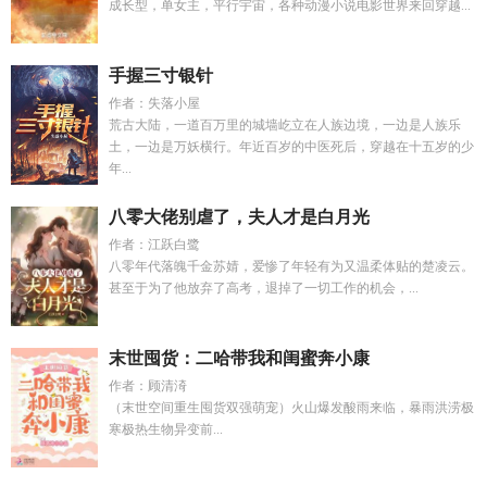
成长型，单女主，平行宇宙，各种动漫小说电影世界来回穿越...
手握三寸银针
作者：失落小屋
荒古大陆，一道百万里的城墙屹立在人族边境，一边是人族乐
土，一边是万妖横行。年近百岁的中医死后，穿越在十五岁的少
年...
八零大佬别虐了，夫人才是白月光
作者：江跃白鹭
八零年代落魄千金苏婧，爱惨了年轻有为又温柔体贴的楚凌云。
甚至于为了他放弃了高考，退掉了一切工作的机会，...
末世囤货：二哈带我和闺蜜奔小康
作者：顾清渏
（末世空间重生囤货双强萌宠）火山爆发酸雨来临，暴雨洪涝极
寒极热生物异变前...