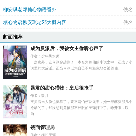
柳安琪老邓糖心物语番外
佚名
糖心物语柳安琪老邓大概内容
佚名
封面推荐
成为反派后，我被女主偷听心声了
作者：少年风水师
一次意外，让何渊穿越到了一本名为剑仙的小说之中，还成了小
说里的大反派。正当何渊以为自己不可避免地会被剑仙...
暴君的甜心猎物：皇后很抢手
作者：歆月
被抓着当人质也就算了，要不是怕伤及无辜，她一早解决那几个
抢劫的了，却没想到竟被那不长眼的子弹打中了。睁开眼，以
为...
镜面管理局
作者：横扫天涯