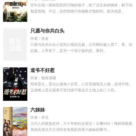
空中出现一面映照世间万物的镜子，除了没生命的物体，剩下的
都是怪物。不过，这些怪物只有杨毅才能的到。因为他是...
只愿与你共白头
作者：佚名
只愿与你共白头小说简介报告总裁，公司网站被人黑了。查。回
总裁，人带来了，是另一个缩小版的您。看到...
道爷不好惹
作者：狼吞虎咽
西有昆仑，昆仑山瀚海八百里，八百里瀚海无人烟，连绵不绝。
玉虚峰上昆仑观弟子世代镇守着这片土地上的二十四...
六姊妹
作者：伊北
几代人的家族史诗，六十年的社会变迁！豆瓣94分！梅婷陆毅奚
美娟吴倩沈月主演同名电视剧原著六姊妹的聚与...