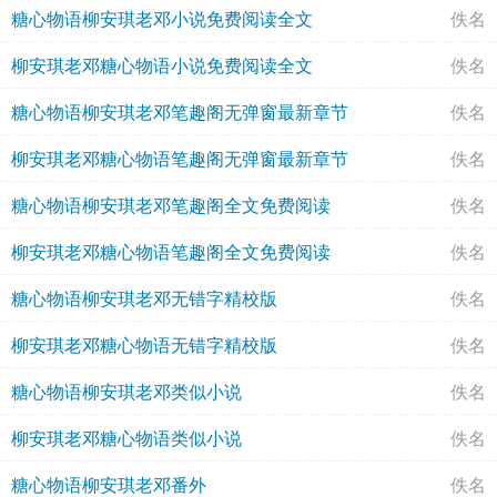
糖心物语柳安琪老邓小说免费阅读全文
佚名
柳安琪老邓糖心物语小说免费阅读全文
佚名
糖心物语柳安琪老邓笔趣阁无弹窗最新章节
佚名
柳安琪老邓糖心物语笔趣阁无弹窗最新章节
佚名
糖心物语柳安琪老邓笔趣阁全文免费阅读
佚名
柳安琪老邓糖心物语笔趣阁全文免费阅读
佚名
糖心物语柳安琪老邓无错字精校版
佚名
柳安琪老邓糖心物语无错字精校版
佚名
糖心物语柳安琪老邓类似小说
佚名
柳安琪老邓糖心物语类似小说
佚名
糖心物语柳安琪老邓番外
佚名