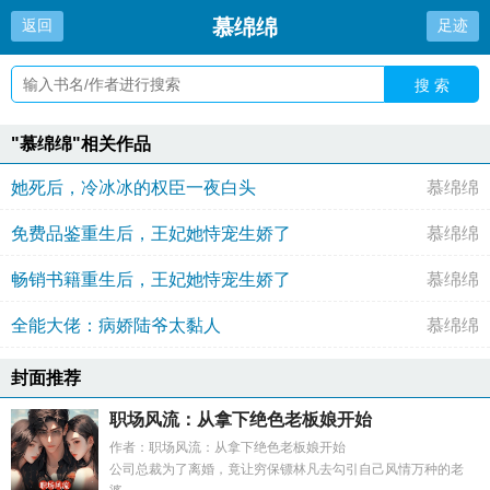
慕绵绵
返回
足迹
搜 索
"慕绵绵"相关作品
她死后，冷冰冰的权臣一夜白头
慕绵绵
免费品鉴重生后，王妃她恃宠生娇了
慕绵绵
畅销书籍重生后，王妃她恃宠生娇了
慕绵绵
全能大佬：病娇陆爷太黏人
慕绵绵
封面推荐
职场风流：从拿下绝色老板娘开始
作者：职场风流：从拿下绝色老板娘开始
公司总裁为了离婚，竟让穷保镖林凡去勾引自己风情万种的老