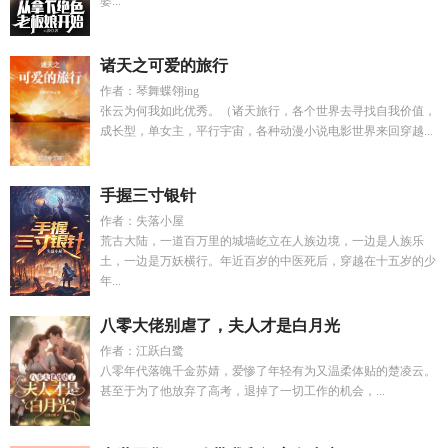
婆...
诸天之可爱的旅行
作者：琴舞蝶翎ing
张云为何我如此优秀。（诸天旅行，各个世界去寻找自我价值，
成长型，单女主，平行宇宙，各种动漫小说电影世界来回穿越...
手握三寸银针
作者：失落小屋
荒古大陆，一道百万里的城墙屹立在人族边境，一边是人族乐
土，一边是万妖横行。年近百岁的中医死后，穿越在十五岁的少
年...
八零大佬别虐了，夫人才是白月光
作者：江跃白鹭
八零年代落魄千金苏婧，爱惨了年轻有为又温柔体贴的楚凌云。
甚至于为了他放弃了高考，退掉了一切工作的机会，...