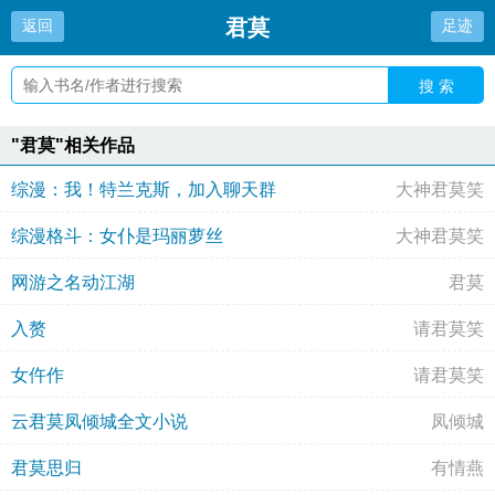
君莫
返回
足迹
搜 索
"君莫"相关作品
综漫：我！特兰克斯，加入聊天群
大神君莫笑
综漫格斗：女仆是玛丽萝丝
大神君莫笑
网游之名动江湖
君莫
入赘
请君莫笑
女仵作
请君莫笑
云君莫凤倾城全文小说
凤倾城
君莫思归
有情燕