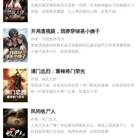
先婚后爱苏爽甜撩花式宠妻一则瞿二爷激吻神秘女子的视频冲上
热搜，画面唯美朦胧，让人看的脸红心跳，欲罢不能。...
开局透视眼，我莽穿绿茶小姨子
作者：书荒怒而写书
赘婿透视眼神医赌石鉴宝神豪种田总裁穿越平行世界窝囊赘婿，
小姨子故意勾引，获得透视眼。...
满门忠烈：重铸将门荣光
作者：杨氏九郎
我就退个婚，你居然封狼居胥？将门陨落你退婚，封狼居胥你哭
啥？叶晨穿越古代将门之家，恰逢五个哥...
民间收尸人
作者：巫门老九
人死之后去了哪？肯定葬在阴家的后山，表面上我是收尸人，实
际我是和鬼打交道的，我埋你肉身，你替我做事...