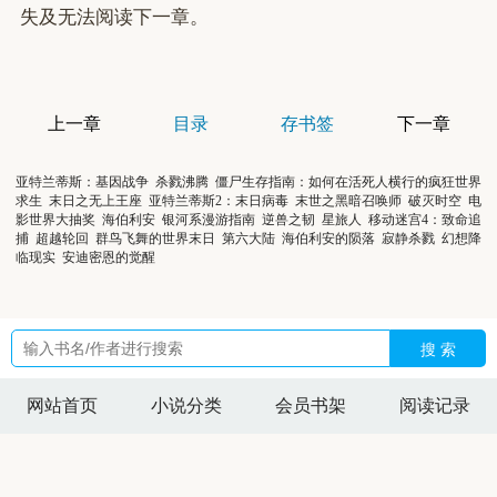
失及无法阅读下一章。
上一章
目录
存书签
下一章
亚特兰蒂斯：基因战争
杀戮沸腾
僵尸生存指南：如何在活死人横行的疯狂世界
求生
末日之无上王座
亚特兰蒂斯2：末日病毒
末世之黑暗召唤师
破灭时空
电
影世界大抽奖
海伯利安
银河系漫游指南
逆兽之韧
星旅人
移动迷宫4：致命追
捕
超越轮回
群鸟飞舞的世界末日
第六大陆
海伯利安的陨落
寂静杀戮
幻想降
临现实
安迪密恩的觉醒
搜 索
网站首页
小说分类
会员书架
阅读记录