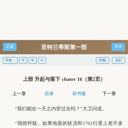
亚特兰蒂斯第一部
足迹
登录
字体：
大
中
小
护眼
关灯
上部 升起与落下 chater 16（第2页）
上一章
目录
存书签
下一章
“我们能在一天之内穿过去吗？”大卫问道。
“我很怀疑。如果地面的状况和1701行星上差不多