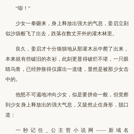
“嘭！”
少女一拳砸来，身上释放出强大的气息，姜启立刻
似沙袋般飞了出去，跌落在数丈开外的灌木林里。
良久，姜启才十分狼狈地从那灌木丛中爬了出来，
本来就有些破旧的衣衫，此刻更显得破烂不堪，一只眼
睛乌青，已经肿胀得仅露出一道缝，显然是被那少女击
中的。
他怒不可遏地冲向少女，似是要拼命一般，但觉察
到少女身上释放出的强大气息，又陡然止住身形，脱口
道：
一秒记住_公主哲小说网——新域名