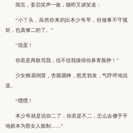
闻言，姜启笑声一敛，随即又谑笑道：
“小丫头，虽然你来的比本少爷早，但做事不守规
矩，也真够二的了。”
“混蛋！
你若是再敢骂我，信不信我揍得你鼻青脸肿！”
少女柳眉倒竖，杏眼圆睁，怒意勃发，气呼呼地说
道。
“嘿嘿！
本少爷就是说你二了，你若是不二，怎么会傻乎乎
地赔本为那女人炼制……”