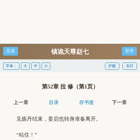
镇诡天尊赵七
足迹
登录
字体：
大
中
小
护眼
关灯
第52章 拉 修（第1页）
上一章
目录
存书签
下一章
见炼丹结束，姜启也转身准备离开。
“站住！”