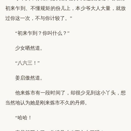
初来乍到、不懂规矩的份儿上，本少爷大人大量，就放
过你这一次，不与你计较了。”
“初来乍到？你叫什么？”
少女哂然道。
“八六三！”
姜启傲然道。
他来炼市有一段时间了，却很少见到这小丫头，想
当然地认为她是刚来炼市不久的丹师。
“哈哈！