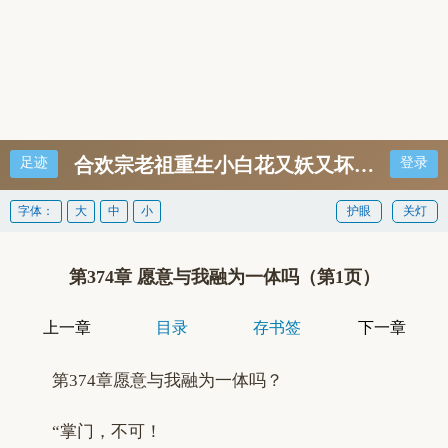
合欢宗老祖重生小白花又妖又坏元姝六个
足迹
登录
字体：
大
中
小
护眼
关灯
第374章 愿意与我融为一体吗（第1页）
上一章
目录
存书签
下一章
第374章愿意与我融为一体吗？
“掌门，不可！