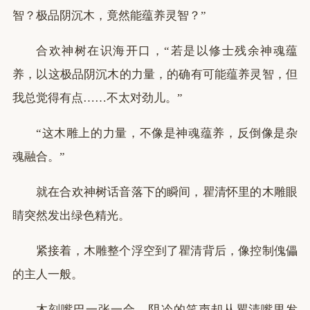
智？极品阴沉木，竟然能蕴养灵智？”
合欢神树在识海开口，“若是以修士残余神魂蕴
养，以这极品阴沉木的力量，的确有可能蕴养灵智，但
我总觉得有点……不太对劲儿。”
“这木雕上的力量，不像是神魂蕴养，反倒像是杂
魂融合。”
就在合欢神树话音落下的瞬间，瞿清怀里的木雕眼
睛突然发出绿色精光。
紧接着，木雕整个浮空到了瞿清背后，像控制傀儡
的主人一般。
木刻嘴巴一张一合，阴冷的笑声却从瞿清嘴里发