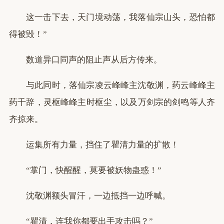
这一击下去，天门境动荡，我落仙宗山头，恐怕都
得被毁！”
数道异口同声的阻止声从后方传来。
与此同时，落仙宗凌云峰峰主沈敬渊，药云峰峰主
药千辞，灵枢峰峰主时枢尘，以及万剑宗的剑鸣等人齐
齐掠来。
运集所有力量，挡住了瞿清力量的扩散！
“掌门，快醒醒，莫要被妖物蛊惑！”
沈敬渊额头冒汗，一边抵挡一边呼喊。
“瞿清，连我你都要出手攻击吗？”