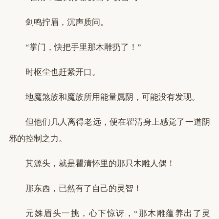
剑鸣拧眉，沉声质问。
“掌门，快把手里那木雕扔了！”
时枢尘也赶紧开口。
地魔煞族和魔族所用能量属阴，可能没有发现。
但他们几人离得老远，便在瞿清身上感觉了一道阴
邪的控制之力。
其源头，就是瞿清怀里的那只木雕人偶！
那东西，已然有了自己的灵智！
元姝眉头一挑，心下惊讶，“那木雕蕴养出了灵