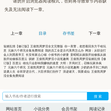
请勿开启浏览器阅读模式，否则将导致章节内容缺
失及无法阅读下一章。
上一章
目录
存书签
下一章
翁婿乱情【修订版】王俊凯周梦滢全文完整版
你一美警，老想着回东方干啥玩
意
元姝六个师兄全集免费阅读
我的员工全是古代美男怎么办
网游：从职业打
金人到黑夜帝王
长安有家点心铺
小侯爷的小娇妻
姜昭昭从娘胎开始修炼从娘
胎开始修炼百度云
驯娇
王俊凯周梦滢小说笔趣阁
王俊凯周梦滢翁婿乱情【修
订版】百度云
雄虫只会影响我赚钱的速度
大明：开局封王，召唤玩家杀疯
了
元姝六个师兄
王俊凯周梦滢
元姝六个师兄小说笔趣阁
少奶奶杀手刘二狗的
逆袭人生
全班穿进古代，大臣求我们别作了
浪迹诸天，我要成仙
王俊凯周梦
滢全集免费阅读
搜 索
网站首页
小说分类
会员书架
阅读记录