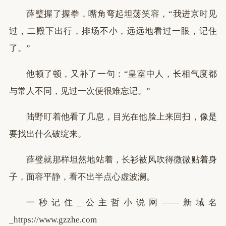
薛璧握了握拳，嘴角弯起坦荡笑容，“我进京时见
过，二殿下出行，排场不小，远远地看过一眼，记住
了。”
他顿了顿，又补了一句：“皇室中人，长相气度都
与常人不同，见过一次便很难忘记。”
陆野盯着他看了几息，目光在他脸上来回扫，像是
要找出什么破绽来。
薛璧就那样坦然地站着，长衫被风吹得微微贴着身
子，面容平静，看不出半点心虚波澜。
一秒记住_公主哲小说网——新域名
_https://www.gzzhe.com