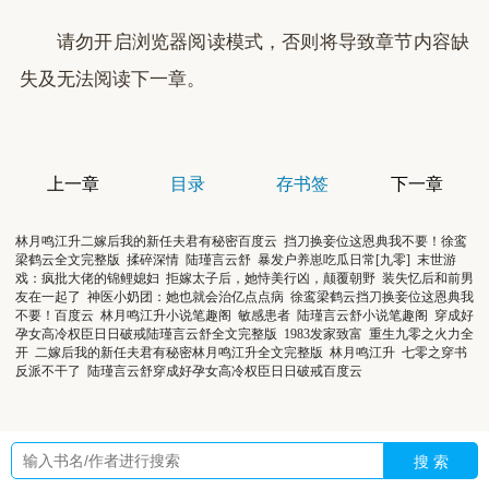
请勿开启浏览器阅读模式，否则将导致章节内容缺
失及无法阅读下一章。
上一章
目录
存书签
下一章
林月鸣江升二嫁后我的新任夫君有秘密百度云
挡刀换妾位这恩典我不要！徐鸾
梁鹤云全文完整版
揉碎深情
陆瑾言云舒
暴发户养崽吃瓜日常[九零]
末世游
戏：疯批大佬的锦鲤媳妇
拒嫁太子后，她恃美行凶，颠覆朝野
装失忆后和前男
友在一起了
神医小奶团：她也就会治亿点点病
徐鸾梁鹤云挡刀换妾位这恩典我
不要！百度云
林月鸣江升小说笔趣阁
敏感患者
陆瑾言云舒小说笔趣阁
穿成好
孕女高冷权臣日日破戒陆瑾言云舒全文完整版
1983发家致富
重生九零之火力全
开
二嫁后我的新任夫君有秘密林月鸣江升全文完整版
林月鸣江升
七零之穿书
反派不干了
陆瑾言云舒穿成好孕女高冷权臣日日破戒百度云
搜 索