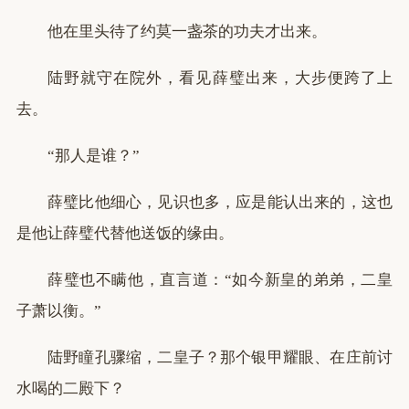
他在里头待了约莫一盏茶的功夫才出来。
陆野就守在院外，看见薛璧出来，大步便跨了上
去。
“那人是谁？”
薛璧比他细心，见识也多，应是能认出来的，这也
是他让薛璧代替他送饭的缘由。
薛璧也不瞒他，直言道：“如今新皇的弟弟，二皇
子萧以衡。”
陆野瞳孔骤缩，二皇子？那个银甲耀眼、在庄前讨
水喝的二殿下？