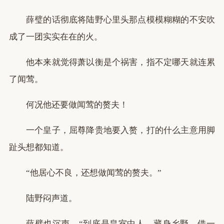
薛璧的话彻底将陆野心里头那点模模糊糊的不安吹
成了一团实实在在的火。
他本来就觉得萧以衡是个祸害，指不定哪天就连累
了闻莺。
何况他还要做闻莺的赘夫！
一个皇子，屈尊降贵地要入赘，打的什么主意用脚
趾头想都知道。
“他居心不良，还想做闻莺的赘夫。”
陆野闷声道。
薛璧也沉声，“到底是皇室中人，藏身乡野，借一