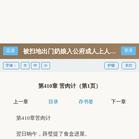
被扫地出门奶娘入公府成人上人裴定玄柳
足迹
登录
字体：
大
中
小
护眼
关灯
第410章 苦肉计（第1页）
上一章
目录
存书签
下一章
第410章苦肉计
翌日晌午，薛璧提了食盒进屋。