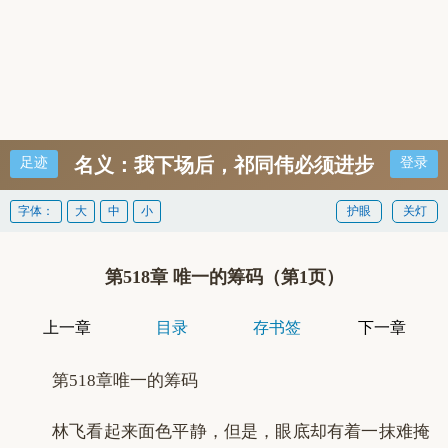
名义：我下场后，祁同伟必须进步
足迹
登录
字体：
大
中
小
护眼
关灯
第518章 唯一的筹码（第1页）
上一章
目录
存书签
下一章
第518章唯一的筹码
林飞看起来面色平静，但是，眼底却有着一抹难掩