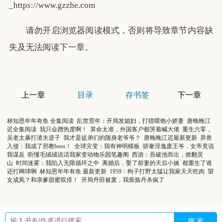
_https://www.gzzhe.com
请勿开启浏览器阅读模式，否则将导致章节内容缺
失及无法阅读下一章。
上一章
目录
存书签
下一章
林知恩年年有鱼 全集阅读
乱世荒年：开局发媳妇，打猎喂饱小娇妻
唐晚晚江
迟全集阅读
我只会蹭热度啊！
算命太准，外国客户都哭着喊大佬
重生六零，
吴老太暴打渣夫逆子
我才是徒弟们的随身老爷爷？
唐晚晚江迟最新更新
异兽
入侵：我成了邪教boss！
全球灾变：我有神明模板
骄奢淫逸废王爷，女帝竟说
我谋反
听懂毛绒绒说话我家变动物乐园笔趣阁
西游：吾破池而出，掀翻灵
山
时间迷雾：我陷入无限循环之中
离婚后，娶了前妻的天后小姨
都重生了谁
还打网球啊
林知恩年年有鱼 最新更新
1959：狗子打野太猛让我家天天吃肉
望
女成凤？和亲爹甜蜜双排！
开局丹田被废，我靠炼丹杀疯了
搜 索