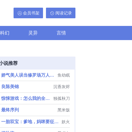
会员书架
阅读记录
科幻
灵异
言情
小说推荐
娇气美人误当修罗场万人迷[无限]
鱼幼眠
良陈美锦
沉香灰烬
惊悚游戏：怎么我的全是阴间技能
独孤秋刀
最终序列
黑米饭
一胎双宝：爹地，妈咪要征婚了
妖火