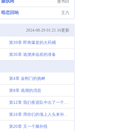
嫁纨绔
墨书白
暗恋回响
王六
2024-08-29 01:21:16更新
第39章 即将爆发的火药桶
第35章 诡潮来临前的准备
第4章 金刚门的挑衅
第8章 诡潮的消息
第12章 我们夜巡队中出了一个奸细
第16章 用你们的项上人头来补偿吧
第20章 又一个脑补怪