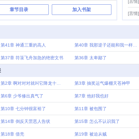
[言情]
姐们皆在大帝之上！大师兄林元，他独坐天渊，一人镇压彼岸
章节目录
加入书架
师姐风月玲珑，她是大乾神国女帝仙尊，容颜倾世，弹指碎星
[言情]
泽，统御天下万江万海，出行则真龙真凤为驾！……至于师尊
帝见他，宛如蚍蜉见青天！ 玄幻：我创建宗门拯救人族！
第41章 神通三重的高人
第40章 我那逆子还能和我一样强吗
第37章 符箓飞舟加急的绝密文书
第36章 太卑鄙了
表
第2章 啊对对对就叫它降龙十八掌
第3章 抽奖运气爆棚天苍神甲
第6章 少爷修出真气了
第7章 他好我也好
第10章 七分钟很富裕了
第11章 被包围了
第14章 倒反天罡恶人告状
第15章 怎么不认识我了
第18章 借壳
第19章 被迫从贼