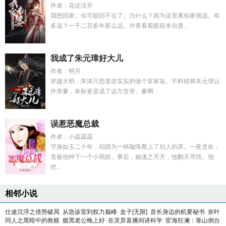
作者：花还没开
我想回家。你可能回不去了。为什么？因为这里离你家很远。有
多远？一千二百多年那么远。许青看着眼前来自唐...
我成了朱元璋好大儿
作者：明月
穿越大明，朱涛只想老老实实的做个富家翁。不料错将朱元璋认
作亲爹，朱标更是成了远方堂哥。爹啊...
误惹恶魔总裁
作者：小蕊蕊蕊
守身如玉二十年，却因为一杯咖啡爬上了别人的床。一夜贪欢，
竟被他种下一个小萌娃。事后，她逃之夭夭，他翻天寻找。他
把...
相邻小说
仕途沉浮之借势破局
从急诊室到权力巅峰
盒子[无限]
首长身边的机要秘书
奈叶
同人之黑暗中的救赎
腹黑老公晚上好
在灵异直播间讲科学
宦海狂澜：靠山倒台