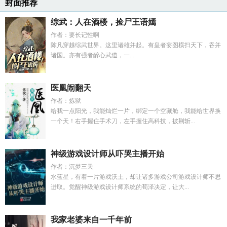
封面推荐
综武：人在酒楼，捡尸王语嫣
作者：要长记性啊
陈凡穿越综武世界。这里诸雄并起。有皇者妄图横扫天下，吞并
诸国。亦有强者醉心武道，一...
医凰闹翻天
作者：炼狱
给我一点阳光，我能灿烂一片，绑定一个空藏舱，我能给世界换
一个天！右手握住手术刀，左手握住高科技，披荆斩...
神级游戏设计师从吓哭主播开始
作者：沉梦三天
水蓝星，有着一片游戏沃土，却让诸多游戏公司游戏设计师不思
进取。觉醒神级游戏设计师系统的荀泽决定，让大...
我家老婆来自一千年前