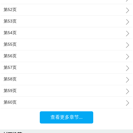
第52页
第53页
第54页
第55页
第56页
第57页
第58页
第59页
第60页
查看更多章节...