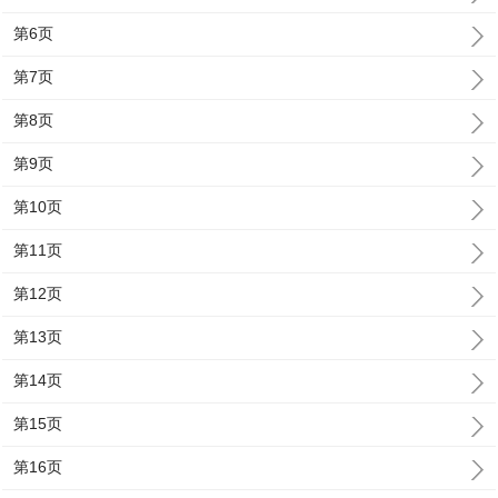
第6页
第7页
第8页
第9页
第10页
第11页
第12页
第13页
第14页
第15页
第16页