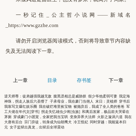
一秒记住_公主哲小说网——新域名
_https://www.gzzhe.com
请勿开启浏览器阅读模式，否则将导致章节内容缺
失及无法阅读下一章。
上一章
目录
存书签
下一章
逆天师尊：徒弟越强我越无敌
腹黑丞相总是威胁朕
假少爷他柔弱可妻
我定海
神珠，拐走人族后六圣懵了
子承母业，我在豪门当佣人
末日：灵植师
穿书后
我靠写文爆红娱乐圈
我在破烂堆里捡宝物
被抛弃后，我成了全人类的爸爸
军
工大佬在年代文[穿书]
拐走失忆雄虫少将[虫族]
和离后发家，极品前夫哭晕在
茅厕
穿成豪门小团宠，全家把我当宝哄
变身异界大法师
火影之漩涡六道
我在
大唐有后台
宗门弃徒，转身成为仙朝鹰犬
冷王怪妃
同时穿越：我能返本归
元
女子监狱出真龙，出狱后全球震动