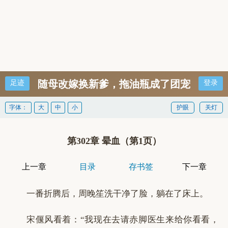
随母改嫁换新爹，拖油瓶成了团宠
足迹
登录
字体：
大
中
小
护眼
关灯
第302章 晕血（第1页）
上一章
目录
存书签
下一章
一番折腾后，周晚笙洗干净了脸，躺在了床上。
宋偃风看着：“我现在去请赤脚医生来给你看看，