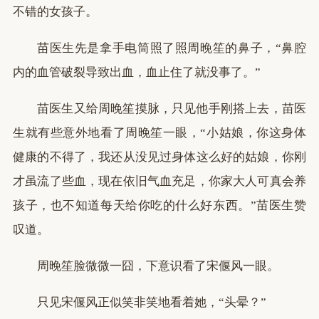
不错的女孩子。
苗医生先是拿手电筒照了照周晚笙的鼻子，“鼻腔
内的血管破裂导致出血，血止住了就没事了。”
苗医生又给周晚笙摸脉，只见他手刚搭上去，苗医
生就有些意外地看了周晚笙一眼，“小姑娘，你这身体
健康的不得了，我还从没见过身体这么好的姑娘，你刚
才虽流了些血，现在依旧气血充足，你家大人可真会养
孩子，也不知道每天给你吃的什么好东西。”苗医生赞
叹道。
周晚笙脸微微一囧，下意识看了宋偃风一眼。
只见宋偃风正似笑非笑地看着她，“头晕？”