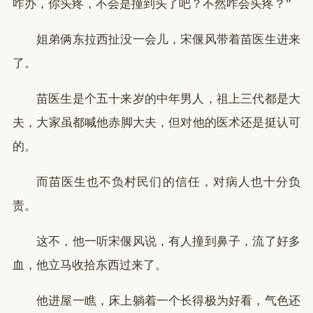
咋办，你头疼，不会是撞到头了吧？不然咋会头疼？”
姐弟俩东拉西扯没一会儿，宋偃风带着苗医生进来
了。
苗医生是个五十来岁的中年男人，祖上三代都是大
夫，大家虽都喊他赤脚大夫，但对他的医术还是挺认可
的。
而苗医生也不负村民们的信任，对病人也十分负
责。
这不，他一听宋偃风说，有人撞到鼻子，流了好多
血，他立马收拾东西过来了。
他进屋一瞧，床上躺着一个长得极为好看，气色还