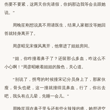
伤要不要紧，这两天你先请假，你妈那边我等会去跟她
说。”
周晚笙刚想说真不用请医生，结果人家都没等她回
答就转身离开了。
周彦昭见宋偃风离开，他窜进了姐姐房间。
“姐，你咋撞着鼻子了？还留那么多血，咋这么不
小心啊！”周彦昭瞅着姐姐的脸色，关心道。
“别说了，拐弯的时候撞宋记分员身上了，那家伙
瘦，骨头也硬，这一撞就撞得流鼻血，行了，你出去
吧，我头有点儿晕，先睡一会儿。”
周晚笙现在鼻子里头还有些火辣辣的疼，她想进空