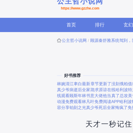
公主哲小说网
https://www.gzzhe.com
首页
排行
玄幻
公主哲小说网
顾源秦舒雅系统驾到，
好书推荐
林婉清江聿白最新章节更新了没
刻俄柏值
真少爷病逝后全家跪求原谅在线
哈利波特
线观看
顾斯年林书意
大佬他当真了总攻
美
动漫免费观看
林凡叶免费阅读APP
哈利波
容分享
铂刻之光
真少爷死后全家悔疯了免
天才一秒记住【公