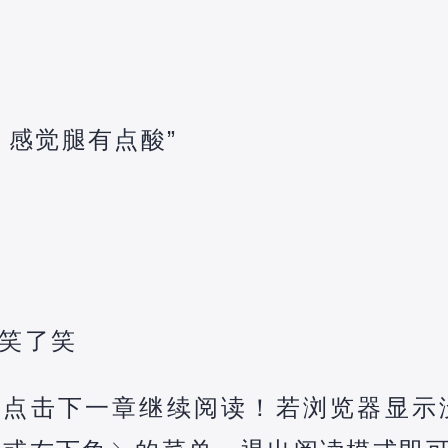
，感觉腿有点酸”
笑了笑
请点击下一章继续阅读！若浏览器显示