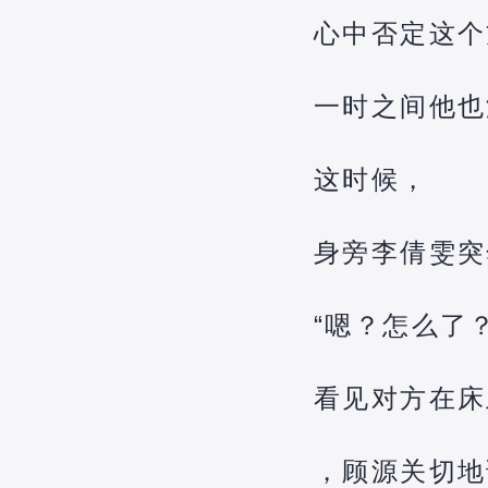
心中否定这个
一时之间他也
这时候，
身旁李倩雯突
“嗯？怎么了？
看见对方在床
，顾源关切地