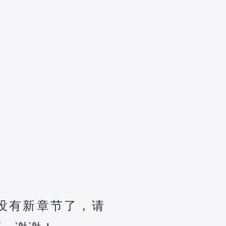
没有新章节了，请