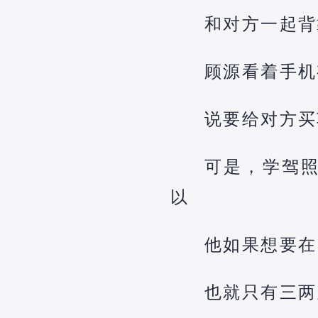
和对方一起背
顾源看着手机
说要给对方买
可是，学驾
以
他如果想要在
也就只有三两