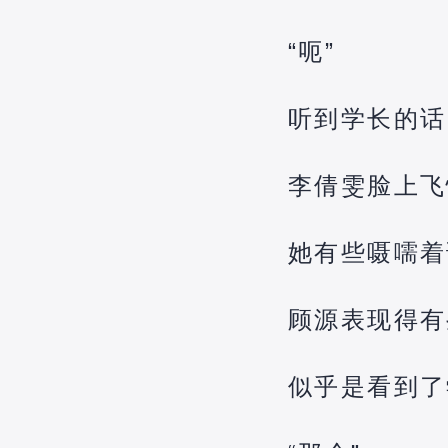
“呃”
听到学长的话
李倩雯脸上飞
她有些嗫嚅着
顾源表现得有
似乎是看到了