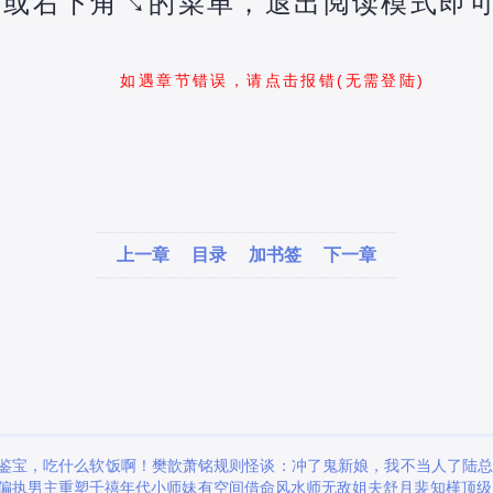
️或右下角↘️的菜单，退出阅读模式即
如遇章节错误，请点击报错(无需登陆)
上一章
目录
加书签
下一章
鉴宝，吃什么软饭啊！
樊歆萧铭
规则怪谈：冲了鬼新娘，我不当人了
陆
偏执男主
重塑千禧年代
小师妹有空间
借命风水师
无敌姐夫
舒月裴知槿
顶级