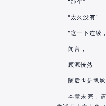
“那个”
“太久没有”
“这一下连续
闻言，
顾源恍然
随后也是尴尬
本章未完，