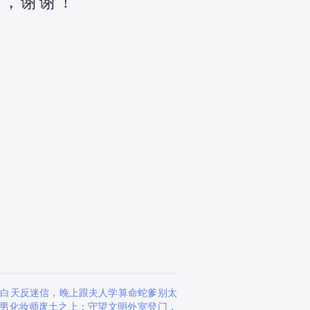
可，谢谢！
总白天反迷信，晚上跟夫人学算命
蛇爹别太
男化妆师
废土之上：守望文明
外室登门，