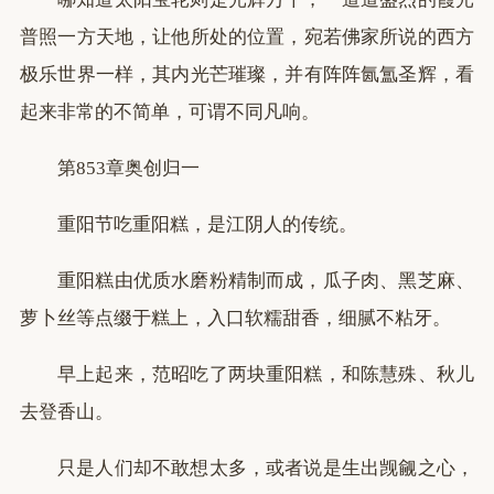
普照一方天地，让他所处的位置，宛若佛家所说的西方
极乐世界一样，其内光芒璀璨，并有阵阵氤氲圣辉，看
起来非常的不简单，可谓不同凡响。
第853章奥创归一
重阳节吃重阳糕，是江阴人的传统。
重阳糕由优质水磨粉精制而成，瓜子肉、黑芝麻、
萝卜丝等点缀于糕上，入口软糯甜香，细腻不粘牙。
早上起来，范昭吃了两块重阳糕，和陈慧殊、秋儿
去登香山。
只是人们却不敢想太多，或者说是生出觊觎之心，