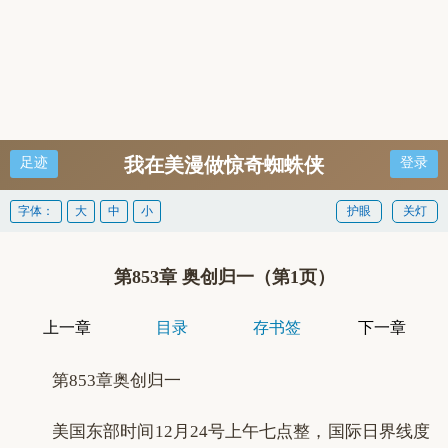
我在美漫做惊奇蜘蛛侠
足迹
登录
字体：
大
中
小
护眼
关灯
第853章 奥创归一（第1页）
上一章
目录
存书签
下一章
第853章奥创归一
美国东部时间12月24号上午七点整，国际日界线度