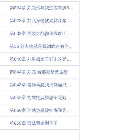
第024章 刘武你与我江东有缘3千字大章
第028章 刘武身份被揭露江东要地震了
第032章 西陵大战彻底爆发四千字大章
第36 刘玄德就是我刘武叫的你看什么看
第040章 刘皇叔来了郡主这是害羞了吗
第044章 刘武 看那就是曹孟德
第048章 曹操暴怒我把你当兄弟你竟要做我的世子
第052章 刘玄德认错思子之心愈浓
第056章 刘武身份被彻底曝光孙尚香懵了
第059章 曹贼我逮到你了