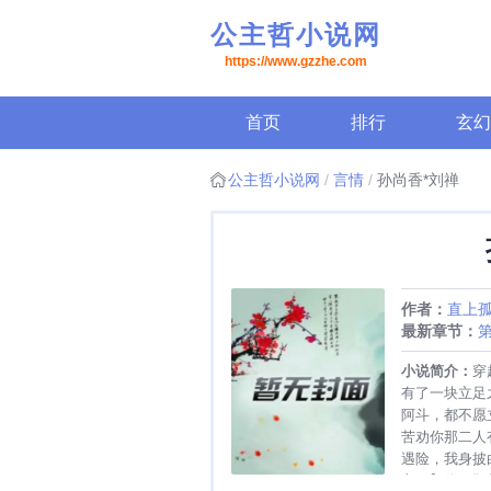
公主哲小说网
https://www.gzzhe.com
首页
排行
玄幻
公主哲小说网
言情
孙尚香*刘禅
作者：
直上
最新章节：
第
荀彧叛变了
小说简介：
穿
有了一块立足
阿斗，都不愿
苦劝你那二人
遇险，我身披
主！】你两顾