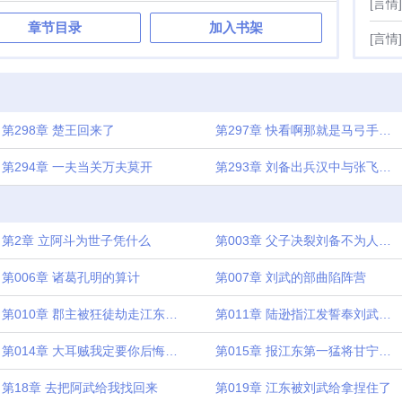
[言情]
章节目录
加入书架
[言情]
第298章 楚王回来了
第297章 快看啊那就是马弓手关羽
第294章 一夫当关万夫莫开
第293章 刘备出兵汉中与张飞兄弟厮杀
第2章 立阿斗为世子凭什么
第003章 父子决裂刘备不为人知的过往
第006章 诸葛孔明的算计
第007章 刘武的部曲陷阵营
第010章 郡主被狂徒劫走江东震动
第011章 陆逊指江发誓奉刘武为主
第014章 大耳贼我定要你后悔如此待我
第015章 报江东第一猛将甘宁来了
第18章 去把阿武给我找回来
第019章 江东被刘武给拿捏住了