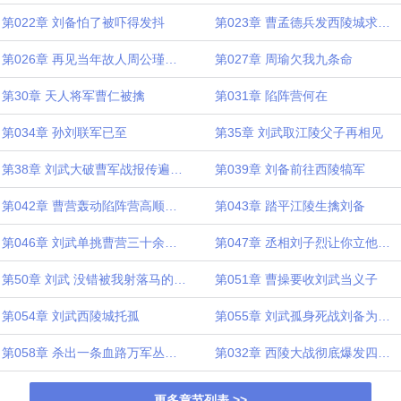
第022章 刘备怕了被吓得发抖
第023章 曹孟德兵发西陵城求订阅
第026章 再见当年故人周公瑾为支持我的哥哥们再加更
第027章 周瑜欠我九条命
第30章 天人将军曹仁被擒
第031章 陷阵营何在
第034章 孙刘联军已至
第35章 刘武取江陵父子再相见
第38章 刘武大破曹军战报传遍江东刘玄德被震翻
第039章 刘备前往西陵犒军
第042章 曹营轰动陷阵营高顺那持方天画戟的到底是谁
第043章 踏平江陵生擒刘备
第046章 刘武单挑曹营三十余将大章
第047章 丞相刘子烈让你立他为世子
第50章 刘武 没错被我射落马的就是曹孟德
第051章 曹操要收刘武当义子
第054章 刘武西陵城托孤
第055章 刘武孤身死战刘备为阿斗舍弃江陵城
第058章 杀出一条血路万军丛中追杀曹孟德
第032章 西陵大战彻底爆发四千字大章
更多章节列表 >>