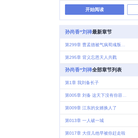
尚香
开始阅读
孙尚香*刘禅
最新章节
第299章 曹孟德被气疯荀彧叛变了
第295章 背义忘恩天人共戮
孙尚香*刘禅
全部章节列表
第1章 我刘备长子
第005章 刘备 这天下没有你容身之地
第009章 江东的女婿换人了
第013章 一人破一城
第017章 大侄儿他早被你赶走啦