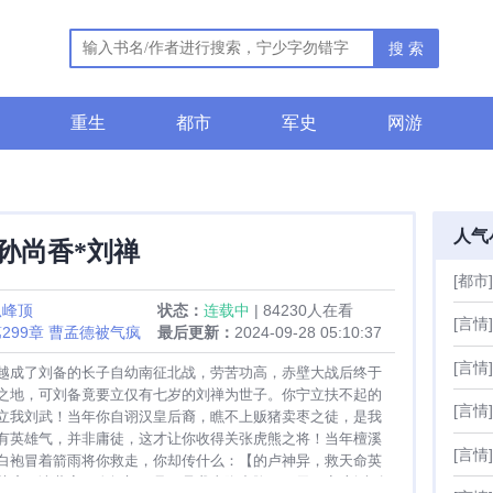
搜 索
重生
都市
军史
网游
人气
孙尚香*刘禅
[都市]
孤峰顶
状态：
连载中
| 84230人在看
[言情]
299章 曹孟德被气疯
最后更新：
2024-09-28 05:10:37
[言情]
越成了刘备的长子自幼南征北战，劳苦功高，赤壁大战后终于
之地，可刘备竟要立仅有七岁的刘禅为世子。你宁立扶不起的
[言情]
立我刘武！当年你自诩汉皇后裔，瞧不上贩猪卖枣之徒，是我
有英雄气，并非庸徒，这才让你收得关张虎熊之将！当年檀溪
[言情]
白袍冒着箭雨将你救走，你却传什么：【的卢神异，救天命英
茅庐，诸葛亮两次闭门不见，是我去隆中跪了三天三夜 刘武孙