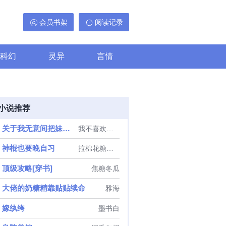
会员书架
阅读记录
科幻
灵异
言情
小说推荐
关于我无意间把妹妹养成废人这事
我不喜欢偷懒
神棍也要晚自习
拉棉花糖的兔子
顶级攻略[穿书]
焦糖冬瓜
大佬的奶糖精靠贴贴续命
雅海
嫁纨绔
墨书白