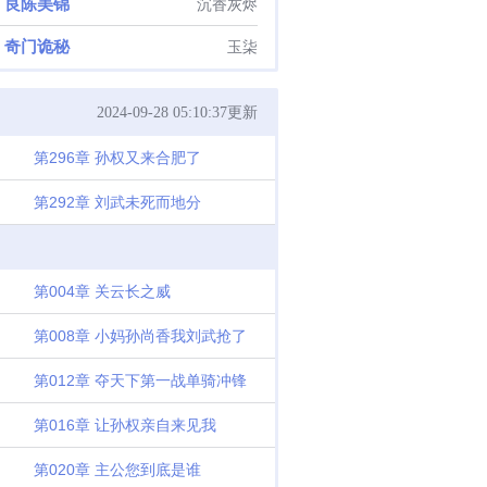
良陈美锦
沉香灰烬
奇门诡秘
玉柒
2024-09-28 05:10:37更新
第296章 孙权又来合肥了
第292章 刘武未死而地分
第004章 关云长之威
第008章 小妈孙尚香我刘武抢了
第012章 夺天下第一战单骑冲锋
第016章 让孙权亲自来见我
第020章 主公您到底是谁