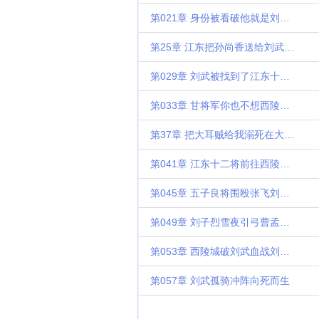
第021章 身份被看破他就是刘备长子刘武
第25章 江东把孙尚香送给刘武了为支持我的哥哥们加更
第029章 刘武被找到了江东十二虎将如遭雷击
第033章 甘将军你也不想西陵城落入曹操之手吧四千字大章
第37章 把大耳贼给我溺死在大江之上四千
第041章 江东十二将前往西陵刘备不听孔明谏言
第045章 五子良将围殴张飞刘武出城迎战曹贼
第049章 刘子烈雪夜引弓曹孟德落马
第053章 西陵城破刘武血战刘备召百戏为阿斗庆生
第057章 刘武孤骑冲阵向死而生