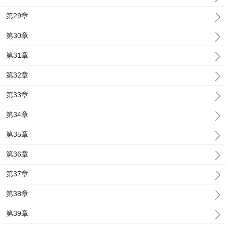
第29章
第30章
第31章
第32章
第33章
第34章
第35章
第36章
第37章
第38章
第39章