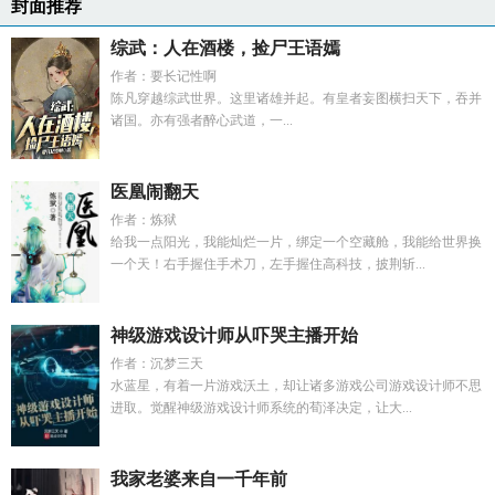
封面推荐
综武：人在酒楼，捡尸王语嫣
作者：要长记性啊
陈凡穿越综武世界。这里诸雄并起。有皇者妄图横扫天下，吞并
诸国。亦有强者醉心武道，一...
医凰闹翻天
作者：炼狱
给我一点阳光，我能灿烂一片，绑定一个空藏舱，我能给世界换
一个天！右手握住手术刀，左手握住高科技，披荆斩...
神级游戏设计师从吓哭主播开始
作者：沉梦三天
水蓝星，有着一片游戏沃土，却让诸多游戏公司游戏设计师不思
进取。觉醒神级游戏设计师系统的荀泽决定，让大...
我家老婆来自一千年前