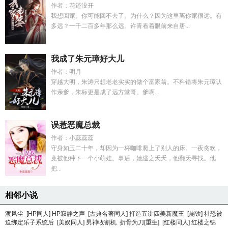
作者：花还没开
我想回家。你可能回不去了。为什么？因为这里离你家很远。有
多远？一千二百多年那么远。许青看着眼前来自唐...
我成了朱元璋好大儿
作者：明月
穿越大明，朱涛只想老老实实的做个富家翁。不料错将朱元璋认
作亲爹，朱标更是成了远方堂哥。爹啊...
误惹恶魔总裁
作者：小蕊蕊蕊
守身如玉二十年，却因为一杯咖啡爬上了别人的床。一夜贪欢，
竟被他种下一个小萌娃。事后，她逃之夭夭，他翻天寻找。他
把...
相邻小说
渡风尘
[HP同人] HP寂静之声
[古典名著同人] 打造五讲四美新魔王
[崩铁] 社恐被
迫绑定乐子系统后
[美娱同人] 男神收割机
折骨为刀[重生]
[红楼同人] 红楼之锦