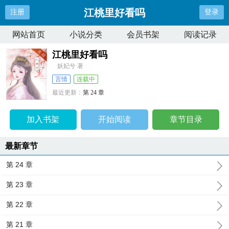
江桃里好看吗
注册
登录
网站首页
小说分类
会员书架
阅读记录
江桃里好看吗
妖妃兮 著
言情
连载中
最近更新：
第 24 章
更新时间：
2023-12-15 10:49:15
加入书架
开始阅读
章节目录
最新章节
第 24 章
第 23 章
第 22 章
第 21 章