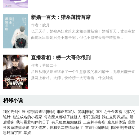
新婚一百天：猎杀薄情首席
作者：歆月
亿元天价，她被亲姐卖给未来姐夫做新娘！婚后百天，丈夫在她
面前玩出墙她只是不想争宠，但也不愿被丢海中喂鲨鱼...
直播看相：榜一大哥你很刑
作者：芳龄二十
吕辰从师父那里继承了一个生意惨淡的看相铺子，无奈只能开直
播网上看相。大师，快给榜一大哥看看，什么时候...
相邻小说
我的亮剑生涯
特别调查组[刑侦]
非正常家人
警魂[刑侦]
重生之千金媚祸
记忆的
诡计
被迫成名的小说家
每次醒来都成了嫌疑人
邪门[悬疑]
我在立海养崽崽
婚
后暧昧
我与暴君相伴的日子
有只狐狸精觊觎我
二蓝神事务所
魔鬼的体温
我靠
换装系统搞基建
穿为炮灰，但和男二艳情远扬了
雷霆行动[刑侦]
[综英美]奇迹幼
崽环游宇宙
慕娇