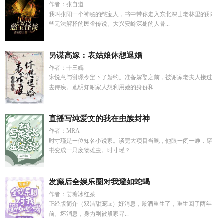
作者：张自道
我叫张阳一个神秘的憋宝人，书中带你走入东北深山老林里的那
些无法解释的民俗传说。大兴安岭深处的人骨...
另谋高嫁：表姑娘休想退婚
作者：十三嫣
宋悦意与谢璟令定下了婚约。准备嫁娶之前，被谢家老夫人接过
去侍疾。她明知谢家人想利用她的身份和...
直播写纯爱文的我在虫族封神
作者：MRA
时寸瑾是一位知名小说家。谈完大项目当晚，他眼一闭一睁，穿
书变成一只废物雄虫。时寸瑾？...
发癫后全娱乐圈对我避如蛇蝎
作者：姜糖冰红茶
正经版简介（双洁甜宠he）好消息，殷酒重生了，重生回了两年
前。坏消息，身为刚被殷家寻...