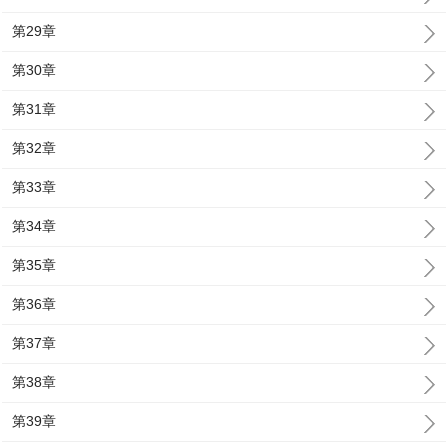
第29章
第30章
第31章
第32章
第33章
第34章
第35章
第36章
第37章
第38章
第39章