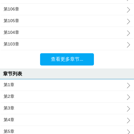
第106章
第105章
第104章
第103章
查看更多章节...
章节列表
第1章
第2章
第3章
第4章
第5章