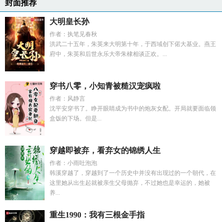
封面推荐
大明皇长孙
作者：执笔见春秋
洪武二十五年，朱英来大明第十年，于西域创下偌大基业。燕王
府中，朱英和后世永乐大帝朱棣相谈正欢。...
穿书八零，小知青被糙汉宠疯啦
作者：风静言
沈平安穿书了。睁开眼睛成为书中的炮灰女配。开局就要面临领
盒饭的下场。但是...
穿越即被弃，看弃女的锦绣人生
作者：小雨吐泡泡
韩溪穿越了，穿越到了一个历史中并没有出现过的一个朝代，在
这里她从出生起就被亲生父母抛弃，不过她也是幸运的，她被
养...
重生1990：我有三根金手指