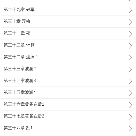
第二十九章 破军
第三十章 浮梅
第三十一章 夜
第三十二章 计算
第三十二章 波澜 1
第三十三章波澜2
第三十四章波澜3
第三十五章波澜4
第三十六章黄雀在后1
第三十七章黄雀在后2
第三十八章 乱1