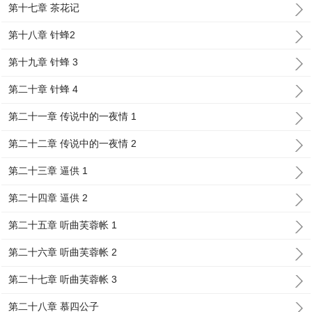
第十七章 茶花记
第十八章 针蜂2
第十九章 针蜂 3
第二十章 针蜂 4
第二十一章 传说中的一夜情 1
第二十二章 传说中的一夜情 2
第二十三章 逼供 1
第二十四章 逼供 2
第二十五章 听曲芙蓉帐 1
第二十六章 听曲芙蓉帐 2
第二十七章 听曲芙蓉帐 3
第二十八章 慕四公子