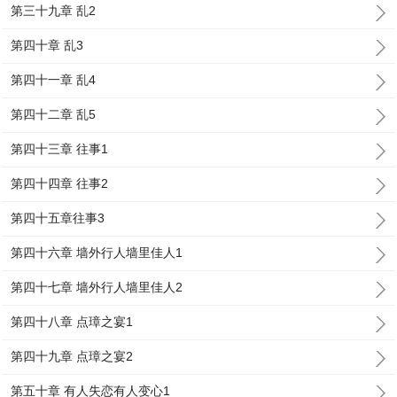
第三十九章 乱2
第四十章 乱3
第四十一章 乱4
第四十二章 乱5
第四十三章 往事1
第四十四章 往事2
第四十五章往事3
第四十六章 墙外行人墙里佳人1
第四十七章 墙外行人墙里佳人2
第四十八章 点璋之宴1
第四十九章 点璋之宴2
第五十章 有人失恋有人变心1