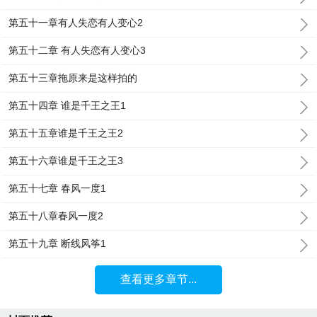
第五十一章有人失恋有人变心2
第五十二章 有人失恋有人变心3
第五十三章拖原来是这样拍的
第五十四章 谁是千王之王1
第五十五章谁是千王之王2
第五十六章谁是千王之王3
第五十七章 春风一度1
第五十八章春风一度2
第五十九章 断线风筝1
查看更多章节...