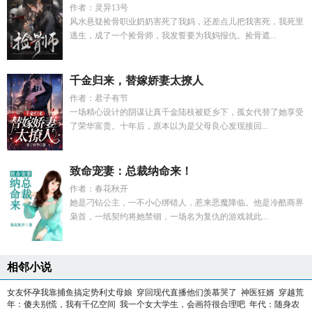
作者：灵异13号
风水悬疑捡骨职业奶奶害死了我妈，还差点儿把我害死，我死里
逃生，成了一个捡骨师，我发誓要为我妈报仇。捡骨遮...
千金归来，替嫁娇妻太撩人
作者：君子有节
一场精心设计的阴谋让真千金陆枝被贬乡下，孤女代替了她享受
了荣华富贵。十年后，原本以为是父母良心发现接回...
致命宠妻：总裁纳命来！
作者：春花秋开
她是刁钻公主，一不小心绑错人，惹来恶魔降临。他是冷酷商界
枭首，一纸契约将她禁锢，一场名为复仇的游戏就此...
相邻小说
女友怀孕我靠捕鱼搞定势利丈母娘
穿回现代直播他们羡慕哭了
神医狂婿
穿越荒
年：傻夫别慌，我有千亿空间
我一个女大学生，会画符很合理吧
年代：随身农