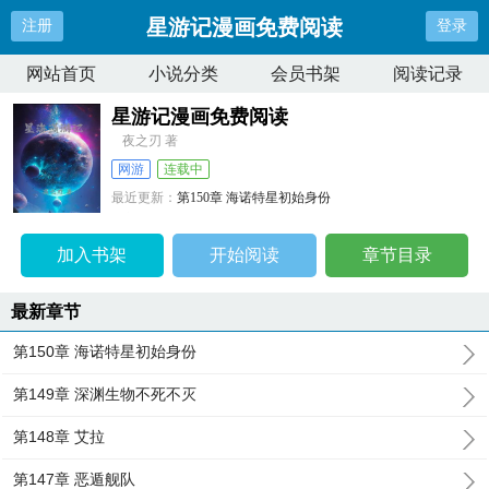
星游记漫画免费阅读
注册
登录
网站首页
小说分类
会员书架
阅读记录
星游记漫画免费阅读
夜之刃 著
网游
连载中
最近更新：
第150章 海诺特星初始身份
更新时间：
2024-10-01 02:21:32
加入书架
开始阅读
章节目录
最新章节
第150章 海诺特星初始身份
第149章 深渊生物不死不灭
第148章 艾拉
第147章 恶遁舰队