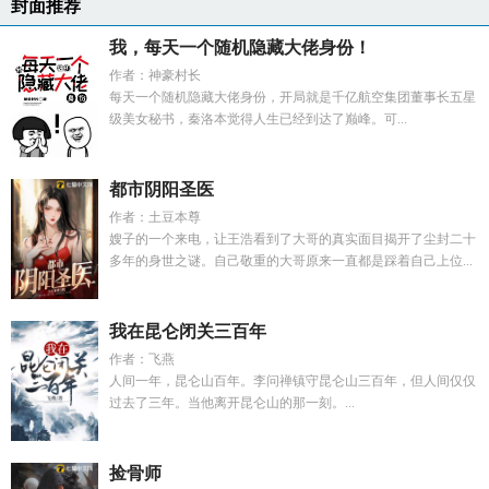
封面推荐
我，每天一个随机隐藏大佬身份！
作者：神豪村长
每天一个随机隐藏大佬身份，开局就是千亿航空集团董事长五星
级美女秘书，秦洛本觉得人生已经到达了巅峰。可...
都市阴阳圣医
作者：土豆本尊
嫂子的一个来电，让王浩看到了大哥的真实面目揭开了尘封二十
多年的身世之谜。自己敬重的大哥原来一直都是踩着自己上位...
我在昆仑闭关三百年
作者：飞燕
人间一年，昆仑山百年。李问禅镇守昆仑山三百年，但人间仅仅
过去了三年。当他离开昆仑山的那一刻。...
捡骨师