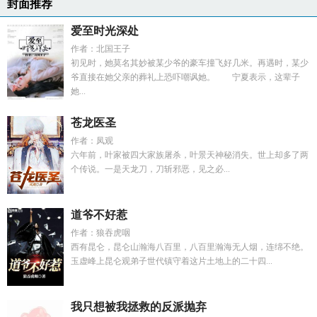
封面推荐
爱至时光深处
作者：北国王子
初见时，她莫名其妙被某少爷的豪车撞飞好几米。再遇时，某少
爷直接在她父亲的葬礼上恐吓嘲讽她。 宁夏表示，这辈子
她...
苍龙医圣
作者：凤观
六年前，叶家被四大家族屠杀，叶景天神秘消失。世上却多了两
个传说。一是天龙刀，刀斩邪恶，见之必...
道爷不好惹
作者：狼吞虎咽
西有昆仑，昆仑山瀚海八百里，八百里瀚海无人烟，连绵不绝。
玉虚峰上昆仑观弟子世代镇守着这片土地上的二十四...
我只想被我拯救的反派抛弃