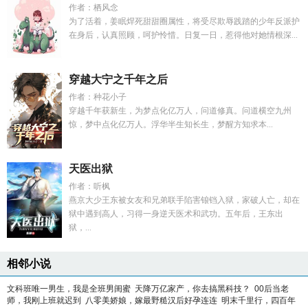
作者：栖风念
为了活着，姜眠焊死甜甜圈属性，将受尽欺辱践踏的少年反派护
在身后，认真照顾，呵护怜惜。日复一日，惹得他对她情根深...
穿越大宁之千年之后
作者：种花小子
穿越千年获新生，为梦点化亿万人，问道修真。问道横空九州
惊，梦中点化亿万人。浮华半生知长生，梦醒方知求本...
天医出狱
作者：听枫
燕京大少王东被女友和兄弟联手陷害锒铛入狱，家破人亡，却在
狱中遇到高人，习得一身逆天医术和武功。五年后，王东出
狱，...
相邻小说
文科班唯一男生，我是全班男闺蜜
天降万亿家产，你去搞黑科技？
00后当老
师，我刚上班就迟到
八零美娇娘，嫁最野糙汉后好孕连连
明末千里行，四百年