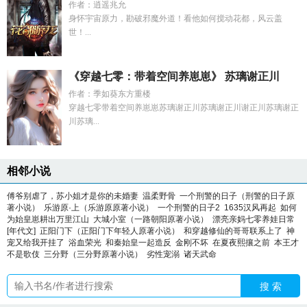
作者：逍遥兆允
身怀宇宙原力，勘破邪魔外道！看他如何搅动花都，风云盖
世！...
《穿越七零：带着空间养崽崽》 苏璃谢正川
作者：季如葵东方重楼
穿越七零带着空间养崽崽苏璃谢正川苏璃谢正川谢正川苏璃谢正
川苏璃...
相邻小说
傅爷别虐了，苏小姐才是你的未婚妻
温柔野骨
一个刑警的日子（刑警的日子原
著小说）
乐游原·上（乐游原原著小说）
一个刑警的日子2
1635汉风再起
如何
为始皇崽耕出万里江山
大城小室（一路朝阳原著小说）
漂亮亲妈七零养娃日常
[年代文]
正阳门下（正阳门下年轻人原著小说）
和穿越修仙的哥哥联系上了
神
宠又给我开挂了
浴血荣光
和秦始皇一起造反
金刚不坏
在夏夜熙攘之前
本王才
不是歌伎
三分野（三分野原著小说）
劣性宠溺
诸天武命
搜 索