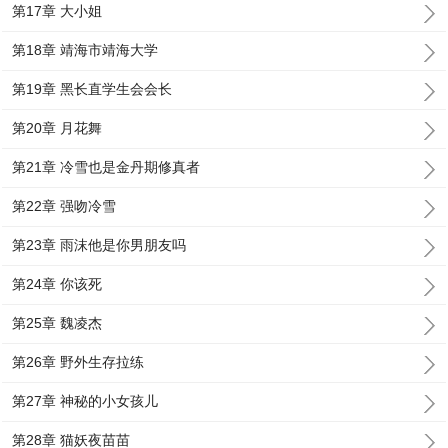
第17章 大小姐
第18章 靖海市靖海大学
第19章 黑长直学生会会长
第20章 月花舞
第21章 冷雪也是金丹期修真者
第22章 强吻冷雪
第23章 雨沫他是你男朋友吗
第24章 你该死
第25章 魏凌杰
第26章 野外生存拉练
第27章 神秘的小女孩儿
第28章 猫妖夜苗苗