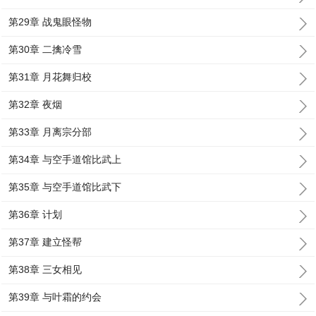
第29章 战鬼眼怪物
第30章 二擒冷雪
第31章 月花舞归校
第32章 夜烟
第33章 月离宗分部
第34章 与空手道馆比武上
第35章 与空手道馆比武下
第36章 计划
第37章 建立怪帮
第38章 三女相见
第39章 与叶霜的约会