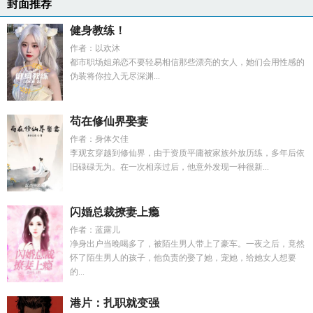
封面推荐
健身教练！
作者：以欢沐
都市职场姐弟恋不要轻易相信那些漂亮的女人，她们会用性感的
伪装将你拉入无尽深渊...
苟在修仙界娶妻
作者：身体欠佳
李观玄穿越到修仙界，由于资质平庸被家族外放历练，多年后依
旧碌碌无为。在一次相亲过后，他意外发现一种很新...
闪婚总裁撩妻上瘾
作者：蓝露儿
净身出户当晚喝多了，被陌生男人带上了豪车。一夜之后，竟然
怀了陌生男人的孩子，他负责的娶了她，宠她，给她女人想要
的...
港片：扎职就变强