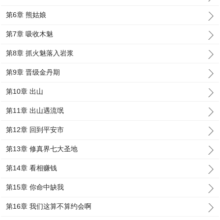
第6章 熊姑娘
第7章 吸收木魅
第8章 抓火魅落入岩浆
第9章 晋级金丹期
第10章 出山
第11章 出山遇流氓
第12章 回到平安市
第13章 修真界七大圣地
第14章 看相赚钱
第15章 你命中缺我
第16章 我们这算不算约会啊