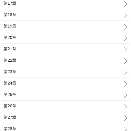
第17章
第18章
第19章
第20章
第21章
第22章
第23章
第24章
第25章
第26章
第27章
第28章