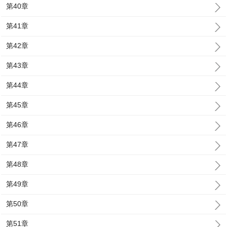
第40章
第41章
第42章
第43章
第44章
第45章
第46章
第47章
第48章
第49章
第50章
第51章