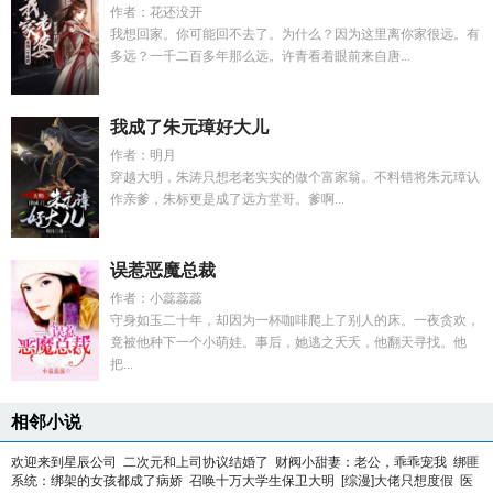
作者：花还没开
我想回家。你可能回不去了。为什么？因为这里离你家很远。有
多远？一千二百多年那么远。许青看着眼前来自唐...
我成了朱元璋好大儿
作者：明月
穿越大明，朱涛只想老老实实的做个富家翁。不料错将朱元璋认
作亲爹，朱标更是成了远方堂哥。爹啊...
误惹恶魔总裁
作者：小蕊蕊蕊
守身如玉二十年，却因为一杯咖啡爬上了别人的床。一夜贪欢，
竟被他种下一个小萌娃。事后，她逃之夭夭，他翻天寻找。他
把...
相邻小说
欢迎来到星辰公司
二次元和上司协议结婚了
财阀小甜妻：老公，乖乖宠我
绑匪
系统：绑架的女孩都成了病娇
召唤十万大学生保卫大明
[综漫]大佬只想度假
医