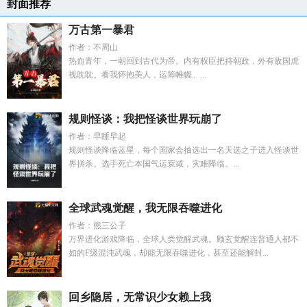
封面推荐
万古第一暴君
作者：不周山
热血青年，一朝回到古代为帝。内有权臣把持朝政，外有敌国虎
视眈眈。看我怀抱美人，运筹帷幄。...
规则怪谈：我把怪谈世界玩崩了
作者：早睡早起
规则怪谈降临蓝星，每个国家会抽选出一名天选之子进入怪谈世
界拼杀。选手死亡本国气运衰减，灾难降临。...
全球武魂觉醒，我无限吞噬进化
作者：熊三公子
万界进化游戏降临，全球人类觉醒武魂。顾玄觉醒连普通人都不
如的F级混沌武魂，却能无限吞噬进化，甚至还能解封...
回乡隐居，无常识少女赖上我