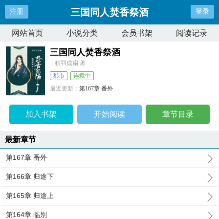
三国同人焚香祭酒
注册
登录
网站首页
小说分类
会员书架
阅读记录
三国同人焚香祭酒
积羽成扇 著
都市
连载中
最近更新：
第167章 番外
更新时间：
2023-12-17 19:51:46
加入书架
开始阅读
章节目录
最新章节
第167章 番外
第166章 归途下
第165章 归途上
第164章 临别