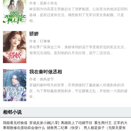
作者：居家小米虫
林安因为功高震主而被赶出了清梦集团。心灰意冷的他决定回到
嘉城，提前过退休生活。偶然捡到了无常识美女鱼献颜。只是
相...
骄娇
作者：叮琳琳
养在季广琛身边三年，身娇体弱的温宁享受着舒适的富足生活，
渐渐沉沦溺陷。直到他的白月光出现，温宁二话没说...
我在秦时做丞相
作者：御风使节
穿越到秦时明月的世界，开局便接到了嬴政被八玲珑刺杀的消
息，为了帮助嬴政摆脱刺杀，平定嫪毐之乱，开创统一六国的盛
举...
相邻小说
我能看见经验值
穿成反派小姨[八零]
离婚前上了结婚节目
重生商纣王
正常的大
乘期散修在渡劫前会做什么
拯救男二纪事（快穿）
男人都是孩子（无限关爱有