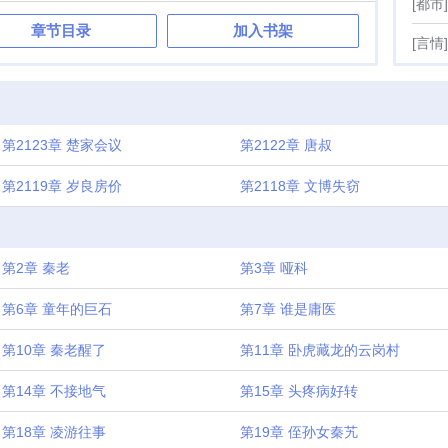
[都市]
章节目录
加入书架
[言情]
第2123章 楚家会议
第2122章 唐叔
第2119章 岁良房价
第2118章 文博失窃
第2章 秦老
第3章 哑科
第6章 童年的巨石
第7章 谁是庸医
第10章 秦老醒了
第11章 卧虎藏龙的云岗村
第14章 不接地气
第15章 头疼病好转
第18章 凌游往事
第19章 侄孙女秦艽