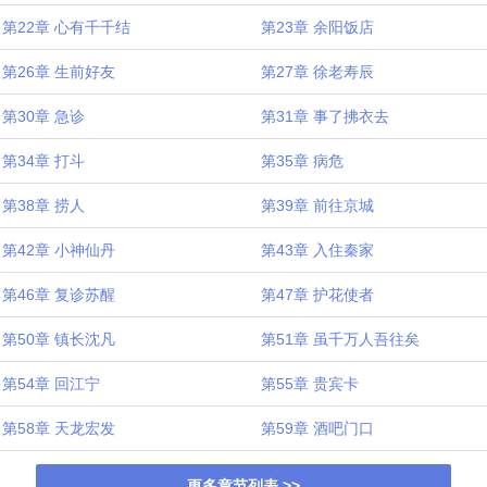
第22章 心有千千结
第23章 余阳饭店
第26章 生前好友
第27章 徐老寿辰
第30章 急诊
第31章 事了拂衣去
第34章 打斗
第35章 病危
第38章 捞人
第39章 前往京城
第42章 小神仙丹
第43章 入住秦家
第46章 复诊苏醒
第47章 护花使者
第50章 镇长沈凡
第51章 虽千万人吾往矣
第54章 回江宁
第55章 贵宾卡
第58章 天龙宏发
第59章 酒吧门口
更多章节列表 >>