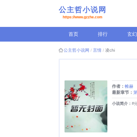
公主哲小说网
https://www.gzzhe.com
首页
排行
玄幻
公主哲小说网
言情
凌chi
作者：
帷赫
最新章节：
第
小说简介：
#