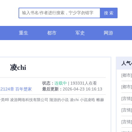
搜 索
重生
都市
军史
网游
人气
凌chi
[都市]
状态：
连载中
| 193331人在看
[都市]
2124章 百年楚家
最后更新：
2026-04-23 16:16:13
[言情]
分类#8 凌游网络科技有限公司 陵游的小说 凌chi 小说凌晧 帷赫
[言情]
[言情]