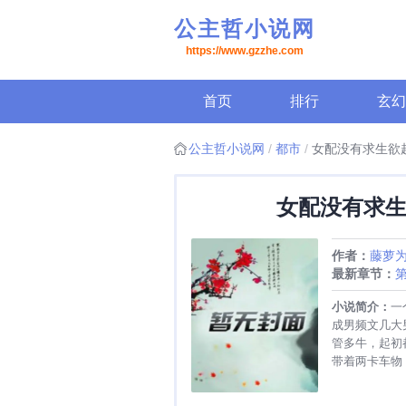
公主哲小说网
https://www.gzzhe.com
首页
排行
玄幻
公主哲小说网
都市
女配没有求生欲
女配没有求
作者：
藤萝
最新章节：
第
小说简介：
一
成男频文几大
管多牛，起初
带着两卡车物