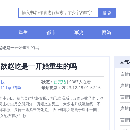
搜 索
重生
都市
军史
网游
赵屹是一开始重生的吗
人气
生欲赵屹是一开始重生的吗
[言情]
为枝
状态：
已完结
| 9387人在看
[言情]
111章 结局
最后更新：
2023-12-19 01:52:16
[言情]
个幸运E、娇气又作的坏女配，放飞自我后，反而从蚊子血，混
男主心尖月众所周知，男频文的男主，大多走升级流路线，不
[言情]
都卑微。只待一遇风云便化龙。书中倒霉女配黛宁重来一回，
 女配没有求生欲
[言情]