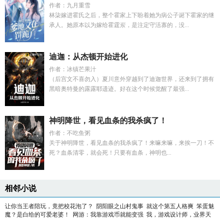
作者：九月重雪
林柒嫁进霍氏之后，整个霍家上下盼着她为病公子诞下霍家的继
承人。她原本以为嫁给霍霆岽，是注定守活寡的，没...
迪迦：从杰顿开始进化
作者：冰镇芒果汁
（后宫文不喜勿入）夏川意外穿越到了迪迦世界，还来到了拥有
黑暗奥特曼的露露耶遗迹。好在这个时候觉醒了最强...
神明降世，看见血条的我杀疯了！
作者：不吃鱼粥
关于神明降世，看见血条的我杀疯了！来嘛来嘛，来挨一刀！不
死？血条清零，就会死！只要有血条，神明也...
相邻小说
让你当王者陪玩，竟把校花泡了？
阴阳眼之山村鬼事
就这个第五人格爽
笨蛋魅
魔？是白给的可爱老婆！
网游：我靠游戏币就能变强
我，游戏设计师，业界天