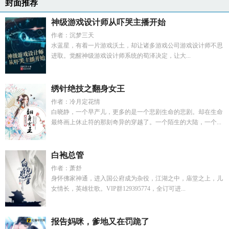
封面推荐
神级游戏设计师从吓哭主播开始
作者：沉梦三天
水蓝星，有着一片游戏沃土，却让诸多游戏公司游戏设计师不思
进取。觉醒神级游戏设计师系统的荀泽决定，让大...
绣针绝技之翻身女王
作者：冷月定花情
白晓静，一个早产儿，更多的是一个悲剧生命的悲剧。却在生命
最终画上休止符的那刻奇异的穿越了。一个陌生的大陆，一个...
白袍总管
作者：萧舒
身怀佛家神通，进入国公府成为杂役，江湖之中，庙堂之上，儿
女情长，英雄壮歌。VIP群129395774，全订可进...
报告妈咪，爹地又在罚跪了