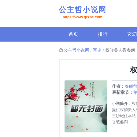
公主哲小说网
https://www.gzzhe.com
首页
排行
玄幻
公主哲小说网
军史
权倾美人香秦朗
作者：
秦朗
最新章节：
第
小说简介：
权
提供权倾美人
三秒记住本站：
香笔趣阁