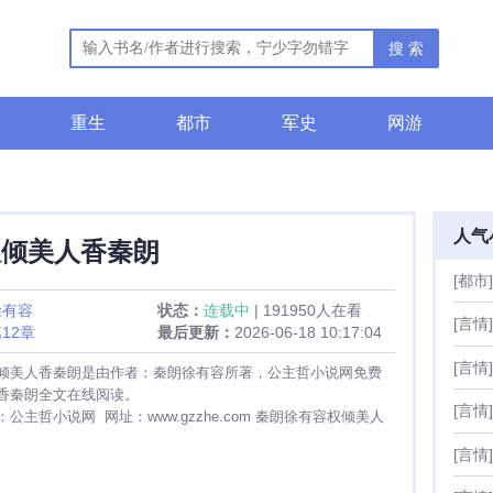
搜 索
重生
都市
军史
网游
人气
权倾美人香秦朗
[都市]
徐有容
状态：
连载中
| 191950人在看
[言情]
12章
最后更新：
2026-06-18 10:17:04
[言情]
倾美人香秦朗是由作者：秦朗徐有容所著，公主哲小说网免费
香秦朗全文在线阅读。
[言情]
公主哲小说网 网址：www.gzzhe.com 秦朗徐有容权倾美人
[言情]