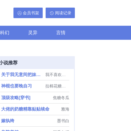
会员书架
阅读记录
科幻
灵异
言情
小说推荐
关于我无意间把妹妹养成废人这事
我不喜欢偷懒
神棍也要晚自习
拉棉花糖的兔子
顶级攻略[穿书]
焦糖冬瓜
大佬的奶糖精靠贴贴续命
雅海
嫁纨绔
墨书白