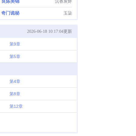
良陈美锦
沉香灰烬
奇门诡秘
玉柒
2026-06-18 10:17:04更新
第9章
第5章
第4章
第8章
第12章