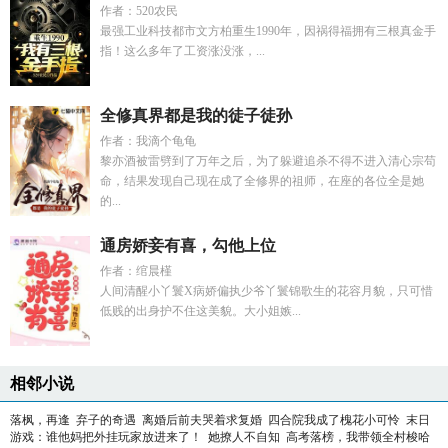
作者：520农民
最强工业科技都市文方柏重生1990年，因祸得福拥有三根真金手
指！这么多年了工资涨没涨，...
全修真界都是我的徒子徒孙
作者：我滴个龟龟
黎亦酒被雷劈到了万年之后，为了躲避追杀不得不进入清心宗苟
命，结果发现自己现在成了全修界的祖师，在座的各位全是她
的...
通房娇妾有喜，勾他上位
作者：绾晨槿
人间清醒小丫鬟X病娇偏执少爷丫鬟锦歌生的花容月貌，只可惜
低贱的出身护不住这美貌。大小姐嫉...
相邻小说
落枫，再逢
弃子的奇遇
离婚后前夫哭着求复婚
四合院我成了槐花小可怜
末日
游戏：谁他妈把外挂玩家放进来了！
她撩人不自知
高考落榜，我带领全村梭哈