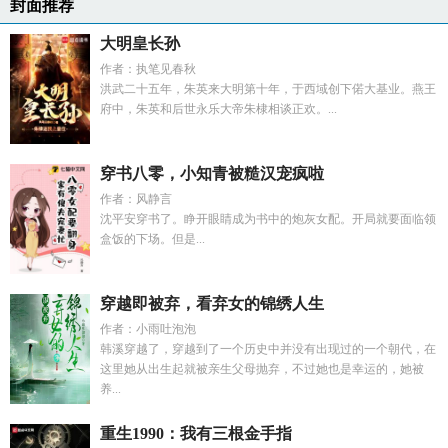
封面推荐
大明皇长孙
作者：执笔见春秋
洪武二十五年，朱英来大明第十年，于西域创下偌大基业。燕王
府中，朱英和后世永乐大帝朱棣相谈正欢。...
穿书八零，小知青被糙汉宠疯啦
作者：风静言
沈平安穿书了。睁开眼睛成为书中的炮灰女配。开局就要面临领
盒饭的下场。但是...
穿越即被弃，看弃女的锦绣人生
作者：小雨吐泡泡
韩溪穿越了，穿越到了一个历史中并没有出现过的一个朝代，在
这里她从出生起就被亲生父母抛弃，不过她也是幸运的，她被
养...
重生1990：我有三根金手指