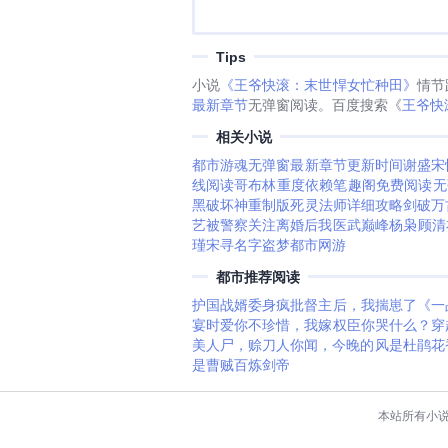
Tips
小说
《王爷快滚：末世悍女忙种田》
情节
最新章节
无弹窗阅读。百度搜索《
王爷快
相关小说
都市游魂无弹窗最新章节更新时间
谢盛宋
线阅读
哥布林重度依赖笔趣阁免费阅读无
黑破坏神重制版死灵法师详细攻略
剑破万
艺被警察关注
离婚后我医武巅峰杨枭顾清
瑾宋寻名字
盗梦都市网游
都市推荐阅读
护国战婿
委身疯批督主后，我揣崽了
《一
宴时
爱你不珍惜，我嫁权臣你哭什么？
穿
美人尸，赊刀人
你闻，今晚的风是杜鹃花
是曹贼
百炼剑帝
本站所有小