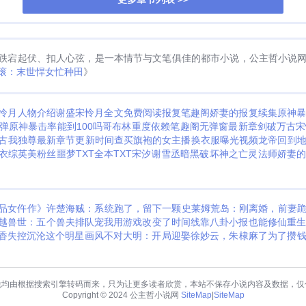
跌宕起伏、扣人心弦，是一本情节与文笔俱佳的都市小说，公主哲小说
滚：末世悍女忙种田
》
怜月人物介绍
谢盛宋怜月全文免费阅读
报复笔趣阁
娇妻的报复续集
原神
弹
原神暴击率能到100吗
哥布林重度依赖笔趣阁无弹窗最新章
剑破万古
宋
古我独尊最新章节更新时间查
买旗袍的女主播换衣服曝光视频
龙帝回到
衣
综英美粉丝噩梦TXT全本TXT
宋汐谢雪丞
暗黑破坏神之亡灵法师
娇妻
品女仵作》许楚
海贼：系统跑了，留下一颗史莱姆
荒岛：刚离婚，前妻
越兽世：五个兽夫排队宠
我用游戏改变了时间线
靠八卦小报也能修仙
重
香
失控沉沦
这个明星画风不对
大明：开局迎娶徐妙云，朱棣麻了
为了攒
说均由根据搜索引擎转码而来，只为让更多读者欣赏，本站不保存小说内容及数据，仅
Copyright © 2024 公主哲小说网
SiteMap
|
SiteMap