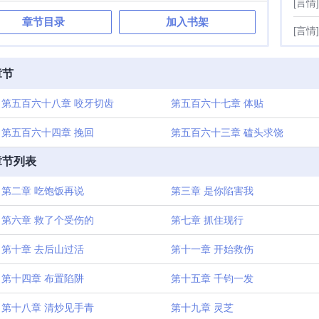
[言情]
章节目录
加入书架
[言情]
章节
第五百六十八章 咬牙切齿
第五百六十七章 体贴
第五百六十四章 挽回
第五百六十三章 磕头求饶
章节列表
第二章 吃饱饭再说
第三章 是你陷害我
第六章 救了个受伤的
第七章 抓住现行
第十章 去后山过活
第十一章 开始救伤
第十四章 布置陷阱
第十五章 千钧一发
第十八章 清炒见手青
第十九章 灵芝