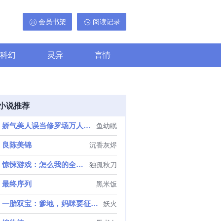
会员书架
阅读记录
科幻
灵异
言情
小说推荐
娇气美人误当修罗场万人迷[无限]
鱼幼眠
良陈美锦
沉香灰烬
惊悚游戏：怎么我的全是阴间技能
独孤秋刀
最终序列
黑米饭
一胎双宝：爹地，妈咪要征婚了
妖火