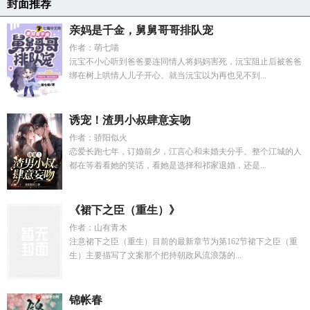
封面推荐
亲妈是千金，舅舅哥哥排队宠
作者：萌七喵
沅宝不小心听到爸爸要连同情人将妈妈害死，沅宝阻止后被爸爸
绑在树上哄情人儿子开心。就当沅宝以为再也见不到...
诱宠！渣男小叔肆意妄吻
作者：骄阳似火
恋爱长跑七年，订婚前夕，江言心和未婚夫分手。整个江城的人
都在等着看她的笑话，看她是选择和祁家退婚，还是...
《裙下之臣（重生）》
作者：山有青木
注意裙下之臣（重生）目前的最新章节为第162节裙下之臣（重
生）主要描写了文案那个把持朝政风流浪荡的...
锦帐春