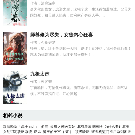
作者：清晓深寒
身为侯府嫡女，忠烈之后，宋锦宁这一生活得如履薄冰。父母为
国战死，祖母遭人陷害，侯府家产旁落人手。...
师尊修为尽失，女徒内心狂喜
作者：今夜好梦
师尊，徒儿终于等到这一天啦！逆徒！别冲动，我可是你师尊！
就因为你是我师尊，我才更加兴奋呀！...
九极太虚
作者：夜客卿
宇宙轮回，万物化作虚无。所谓永恒，无非无物无我。剑气纵
横，不过弹指而过。江心笛起，...
相邻小说
颂清晓听『高干 nph』
匆匆
帝凰之神医弃妃
北有星辰望南珊
为什么要让耽美
女配绑定攻略系统
逆风
魔王的子宫（NP）
顶级暧昧
破天机盗门祖尸系列困天