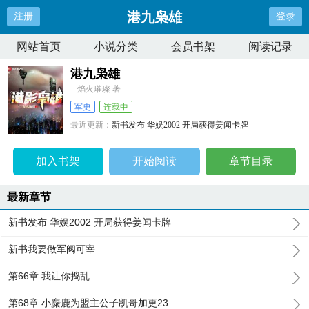
港九枭雄
注册
登录
网站首页
小说分类
会员书架
阅读记录
港九枭雄
焰火璀璨 著
军史
连载中
最近更新：
新书发布 华娱2002 开局获得姜闻卡牌
更新时间：
2024-07-22 22:17:14
加入书架
开始阅读
章节目录
最新章节
新书发布 华娱2002 开局获得姜闻卡牌
新书我要做军阀可宰
第66章 我让你捣乱
第68章 小麋鹿为盟主公子凯哥加更23