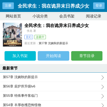
全民求生：我在诡异末日养成少女
注册
登录
网站首页
小说分类
会员书架
阅读记录
全民求生：我在诡异末日养成少女
佚名 著
玄幻
连载中
最近更新：
第57章 沈婉秋的新提示
更新时间：
2026-07-16 17:11:16
加入书架
开始阅读
章节目录
最新章节
第57章 沈婉秋的新提示
第56章 庇护所升级lv6
第55章 特殊事件客临门
第54章 丰厚收穫恐怖怪物