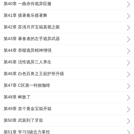
第40章 一曲赤伶诡异臣服
第41章 接著奏乐接著舞
第42章 苏清月开宝箱真视之眼
第43章 暴食者的左手诡异武器
第44章 吞噬诡异精神增强
第45章 活性诡异三人养生
第46章 白色百兽之王庇护所升级
第47章 C区第一特效咖啡
第48章 树敌了
第49章 首个黄金宝箱开箱
第50章 武装到了牙齿
第51章 学习S级念力掌控