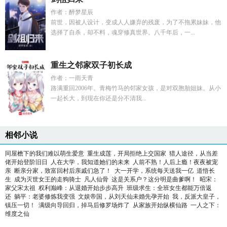
作者：醉梦星辰
前世，因被人设计，变成人人嫌弃的残废，为了不拖累妹妹，他
选择了自杀，却不料，魂穿修真世界。八千年后，一...
重生之邻家双子初长成
作者：一雨天青
路满重回2006年。青梅竹马的邻家女孩，是对双胞胎姐妹。从小
一起长大，到现在你还是分不清我...
相邻小说
同屋檐下的我们难以萌生爱意
重生成莲，开局拒绝上交国家
猎人途径，从当差
佬开始登阶旧日
人在大学，我知道她们的未来
人前不熟！人后上瘾！夜夜被宠
亲
断亲分家，致富回村后亲戚们急了！
大一开学，系统每天送我一亿
道悟长
生
成为灭世女王的走狗骑士
凡人仙骨
这是关系户？这分明是曲爹啊！
昭宋：
家父宋太祖
权利巅峰：从退婚开始步步高升
班级求生：全班女生都能万倍返
还
躺平：老婆修炼我变强
文娱帝国，从刘天仙未婚先孕开始
我，反派大皇子，
镇压一切！
满级向导回归，掉马后修罗场炸了
从家族开始纵横仙路
一人之下：
维度之仙