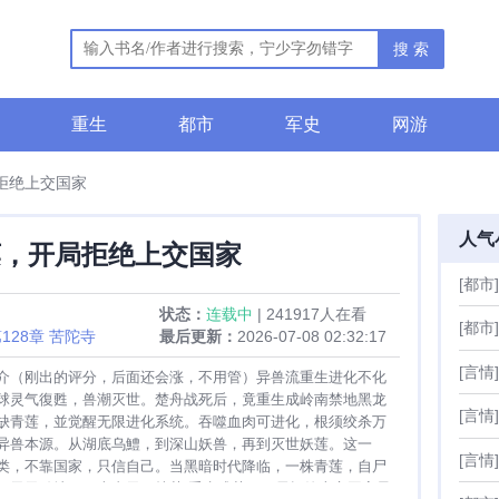
搜 索
重生
都市
军史
网游
拒绝上交国家
人气
莲，开局拒绝上交国家
[都市]
状态：
连载中
| 241917人在看
[都市]
128章 苦陀寺
最后更新：
2026-07-08 02:32:17
[言情]
介（刚出的评分，后面还会涨，不用管）异兽流重生进化不化
球灵气復甦，兽潮灭世。楚舟战死后，竟重生成岭南禁地黑龙
[言情]
缺青莲，並觉醒无限进化系统。吞噬血肉可进化，根须绞杀万
异兽本源。从湖底乌鱧，到深山妖兽，再到灭世妖莲。这一
[言情]
类，不靠国家，只信自己。当黑暗时代降临，一株青莲，自尸
，吞天噬地，万古青天一株莲 重生成莲，开局拒绝上交国家最