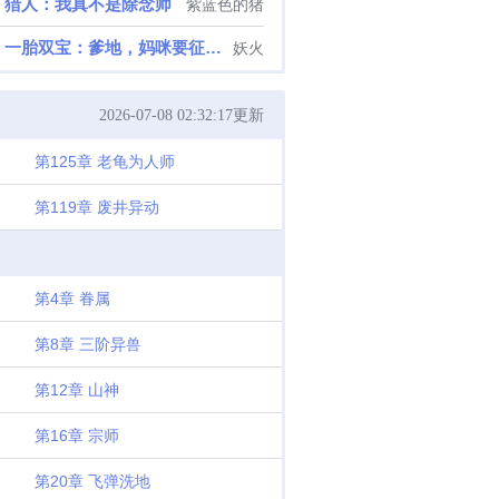
猎人：我真不是除念师
紫蓝色的猪
一胎双宝：爹地，妈咪要征婚了
妖火
2026-07-08 02:32:17更新
第125章 老龟为人师
第119章 废井异动
第4章 眷属
第8章 三阶异兽
第12章 山神
第16章 宗师
第20章 飞弹洗地