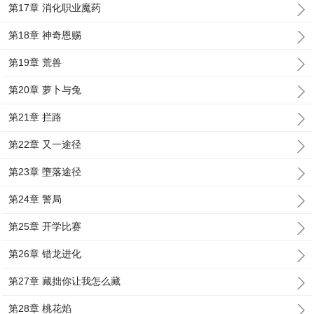
第17章 消化职业魔药
第18章 神奇恩赐
第19章 荒兽
第20章 萝卜与兔
第21章 拦路
第22章 又一途径
第23章 墮落途径
第24章 警局
第25章 开学比赛
第26章 错龙进化
第27章 藏拙你让我怎么藏
第28章 桃花焰