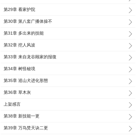
第29章 看家护院
第30章 第八套广播体操不
第31章 多出来的技能
第32章 挖人风波
第33章 来自龙谷顾家的报復
第34章 树怪秘境
第35章 巡山犬进化形態
第36章 草木灰
上架感言
第38章 新技能一更
第39章 万鸟焚天诀二更