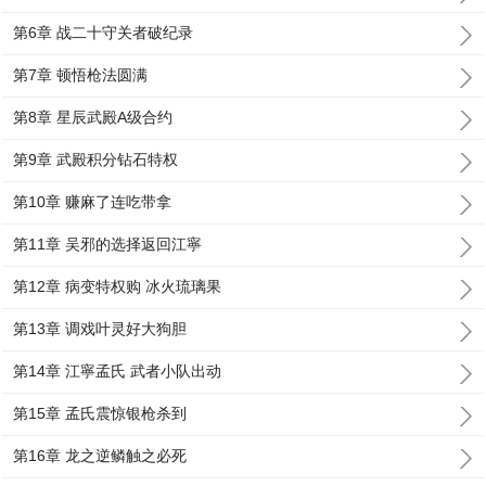
第6章 战二十守关者破纪录
第7章 顿悟枪法圆满
第8章 星辰武殿A级合约
第9章 武殿积分钻石特权
第10章 赚麻了连吃带拿
第11章 吴邪的选择返回江寧
第12章 病变特权购 冰火琉璃果
第13章 调戏叶灵好大狗胆
第14章 江寧孟氏 武者小队出动
第15章 孟氏震惊银枪杀到
第16章 龙之逆鳞触之必死