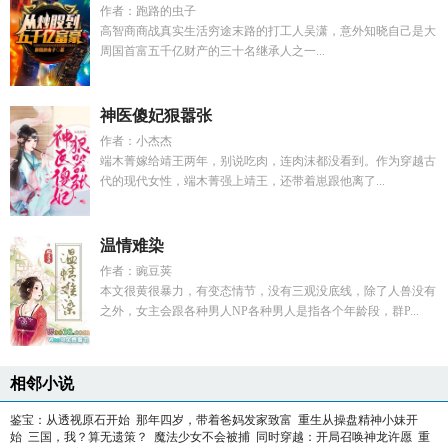
作者：跑路的虫子
高智商商战真实生活穷途末路的打工人吴潇，意外知晓自己是大
周国首富五千亿财产的三十名继承人之一...
神医傻妃狠嚣张
作者：小杰杰
端木菁嫁给靖王两年，别说吃肉，连肉沫都没看到。作为穿越古
代的现代女性，端木菁强上靖王，还带着崽跟他离了...
温情难染
作者：豌豆荚
本文很黄很暴力，有变态情节，没有三观没底线，除了人兽没有
之外，女主会跟各种男人NP各种男人是指各个年龄段，群P...
相邻小说
鉴宝：从透视原石开始
那年四岁，带着爸妈发家致富
重生从操盘精神小妹开
始
三国，我？算无遗策？
魔法少女不会被捕
同时穿越：开局召唤神龙许愿
重