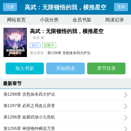
高武：无限顿悟的我，横推星空
注册
登录
网站首页
小说分类
会员书架
阅读记录
高武：无限顿悟的我，横推星空
佚名 著
玄幻
连载中
最近更新：
第1298章 含怒抹杀四大护法
更新时间：
2026-07-08 04:23:33
加入书架
开始阅读
章节目录
最新章节
第1298章 含怒抹杀四大护法
第1297章 必死之局血云异变
第1296章 血腥武场小九危机
第1295章 神游物外瞬息万里