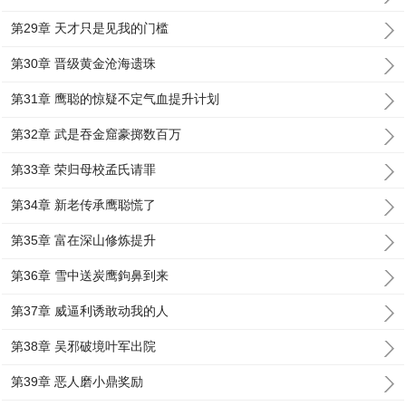
第29章 天才只是见我的门槛
第30章 晋级黄金沧海遗珠
第31章 鹰聪的惊疑不定气血提升计划
第32章 武是吞金窟豪掷数百万
第33章 荣归母校孟氏请罪
第34章 新老传承鹰聪慌了
第35章 富在深山修炼提升
第36章 雪中送炭鹰鉤鼻到来
第37章 威逼利诱敢动我的人
第38章 吴邪破境叶军出院
第39章 恶人磨小鼎奖励