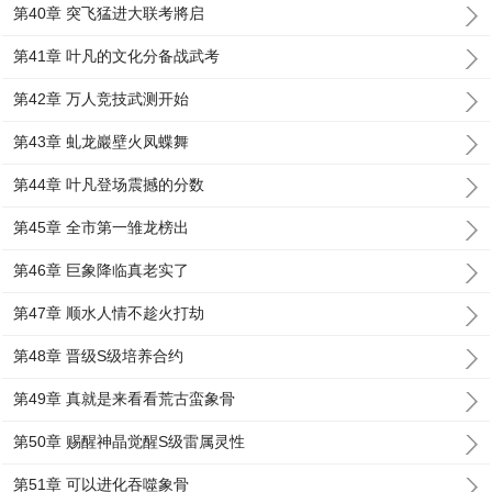
第40章 突飞猛进大联考將启
第41章 叶凡的文化分备战武考
第42章 万人竞技武测开始
第43章 虬龙巖壁火凤蝶舞
第44章 叶凡登场震撼的分数
第45章 全市第一雏龙榜出
第46章 巨象降临真老实了
第47章 顺水人情不趁火打劫
第48章 晋级S级培养合约
第49章 真就是来看看荒古蛮象骨
第50章 赐醒神晶觉醒S级雷属灵性
第51章 可以进化吞噬象骨