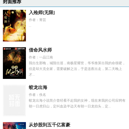
封面推荐
入殓师[无限]
作者：菁芸
...
借命风水师
作者：一品江南
我出生那晚，城隍出巡，南极星耀世，爷爷推算出我的命很硬，
但是却大克全家，需要破解之法，于是连夜出走，第二天晚上
才...
蛟龙出海
作者：佚名
蛟龙出海小说简介曾经看不起我的女神，现在来我的公司应聘有
朝一日虎归山，定叫血染半边天有朝一日龙抬头，定...
从炒股到五千亿富豪